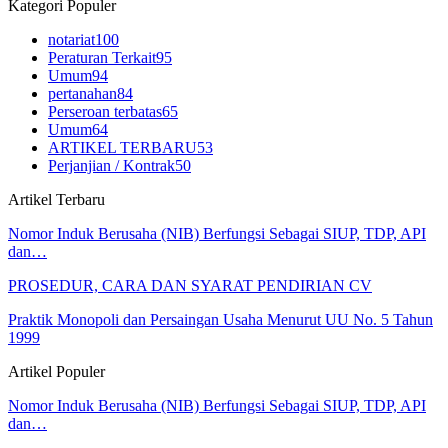
Kategori Populer
notariat
100
Peraturan Terkait
95
Umum
94
pertanahan
84
Perseroan terbatas
65
Umum
64
ARTIKEL TERBARU
53
Perjanjian / Kontrak
50
Artikel Terbaru
Nomor Induk Berusaha (NIB) Berfungsi Sebagai SIUP, TDP, API
dan…
PROSEDUR, CARA DAN SYARAT PENDIRIAN CV
Praktik Monopoli dan Persaingan Usaha Menurut UU No. 5 Tahun
1999
Artikel Populer
Nomor Induk Berusaha (NIB) Berfungsi Sebagai SIUP, TDP, API
dan…