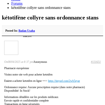
Forums
kétotifène collyre sans ordonnance stans
kétotifène collyre sans ordonnance stans
Posted In:
Badan Usaha
Inactive
On08/04/2025 at 8:37 pm
Anonymous
#131651
Pharmacie européenne
Visitez notre site web pour acheter ketotifen
Etaient a acheter ketotifen en ligne ==>
https://tinyurl.com/2wb5zyar
Ordonnance requise: Aucune prescription requise (dans notre pharmacie)
Disponibilité: In Stock!
Informations détaillées sur les produits médicaux
Envoie rapide et confidentialite complete
Transactions en ligne sécurisées