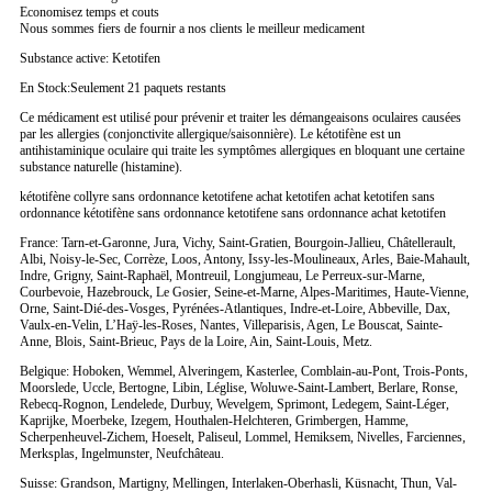
Economisez temps et couts
Nous sommes fiers de fournir a nos clients le meilleur medicament
Substance active: Ketotifen
En Stock:Seulement 21 paquets restants
Ce médicament est utilisé pour prévenir et traiter les démangeaisons oculaires causées
par les allergies (conjonctivite allergique/saisonnière). Le kétotifène est un
antihistaminique oculaire qui traite les symptômes allergiques en bloquant une certaine
substance naturelle (histamine).
kétotifène collyre sans ordonnance ketotifene achat ketotifen achat ketotifen sans
ordonnance kétotifène sans ordonnance ketotifene sans ordonnance achat ketotifen
France: Tarn-et-Garonne, Jura, Vichy, Saint-Gratien, Bourgoin-Jallieu, Châtellerault,
Albi, Noisy-le-Sec, Corrèze, Loos, Antony, Issy-les-Moulineaux, Arles, Baie-Mahault,
Indre, Grigny, Saint-Raphaël, Montreuil, Longjumeau, Le Perreux-sur-Marne,
Courbevoie, Hazebrouck, Le Gosier, Seine-et-Marne, Alpes-Maritimes, Haute-Vienne,
Orne, Saint-Dié-des-Vosges, Pyrénées-Atlantiques, Indre-et-Loire, Abbeville, Dax,
Vaulx-en-Velin, L’Haÿ-les-Roses, Nantes, Villeparisis, Agen, Le Bouscat, Sainte-
Anne, Blois, Saint-Brieuc, Pays de la Loire, Ain, Saint-Louis, Metz.
Belgique: Hoboken, Wemmel, Alveringem, Kasterlee, Comblain-au-Pont, Trois-Ponts,
Moorslede, Uccle, Bertogne, Libin, Léglise, Woluwe-Saint-Lambert, Berlare, Ronse,
Rebecq-Rognon, Lendelede, Durbuy, Wevelgem, Sprimont, Ledegem, Saint-Léger,
Kaprijke, Moerbeke, Izegem, Houthalen-Helchteren, Grimbergen, Hamme,
Scherpenheuvel-Zichem, Hoeselt, Paliseul, Lommel, Hemiksem, Nivelles, Farciennes,
Merksplas, Ingelmunster, Neufchâteau.
Suisse: Grandson, Martigny, Mellingen, Interlaken-Oberhasli, Küsnacht, Thun, Val-