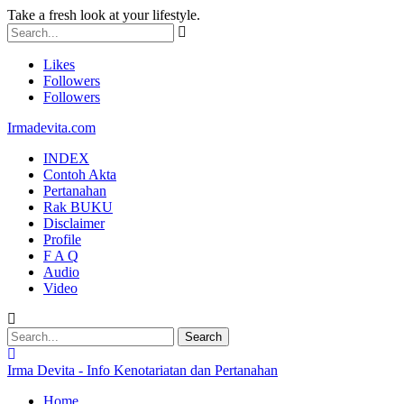
Take a fresh look at your lifestyle.
Likes
Followers
Followers
Irmadevita.com
INDEX
Contoh Akta
Pertanahan
Rak BUKU
Disclaimer
Profile
F A Q
Audio
Video
Irma Devita - Info Kenotariatan dan Pertanahan
Home