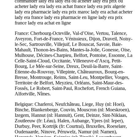
commander lady era lady era ou acheter lady era prix ou
acheter lady era lady era achat france lady era prix algerie
lady era pharmacie lady era prix maroc lady era achat acheter
lady era france lady era pharmacie en ligne lady era prix
france lady era achat en ligne
France: Cherbourg-Octeville, Val-d’Oise, Vertou, Talence,
Aveyron, Fort-de-France, Vénissieux, Dijon, Draveil, Noisy-
le-Sec, Sartrouville, Villejuif, Le Bouscat, Savoie, Baie-
Mahault, Thonon-les-Bains, Mantes-la-Jolie, Gonesse, Oise,
Mulhouse, Décines-Charpieu, Belfort, Pontoise, Essonne, La
Celle-Saint-Cloud, Occitanie, Villeneuve-d’Ascq, Petit-
Bourg, Le Mée-sur-Seine, Dreux, Deuil-la-Barre, Saint-
Étienne-du-Rouvray, Villepinte, Châteauroux, Bourg-en-
Bresse, Montrouge, Reims, Saint-Leu, Montpellier, Vosges,
Territoire de Belfort, Meyzieu, Orléans, Saint-Maur-des-
Fossés, Le Robert, Saint-Paul, Rochefort, French Guiana,
Alfortville, Nîmes.
Belgique: Charleroi, Neufchâteau, Liege, Huy (nl: Hoei),
Binche, Blankenberge, Couvin, Mouscron (nl: Moeskroen),
Izegem, Hannut (nl: Hannuit), Gent, Deinze, Sint-Niklaas,
Zoutleeuw (fr: Léau), Halen, Aubange, Ypres (nl: Ieper),
Durbuy, Peer, Kortrijk (fr: Courtrai), Bruxelles, Roeselare,
Oudenaarde, Ninove, Péruwelz, Namur (nl: Namen),