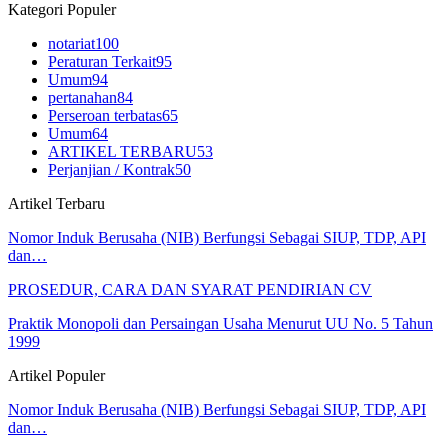
Kategori Populer
notariat
100
Peraturan Terkait
95
Umum
94
pertanahan
84
Perseroan terbatas
65
Umum
64
ARTIKEL TERBARU
53
Perjanjian / Kontrak
50
Artikel Terbaru
Nomor Induk Berusaha (NIB) Berfungsi Sebagai SIUP, TDP, API
dan…
PROSEDUR, CARA DAN SYARAT PENDIRIAN CV
Praktik Monopoli dan Persaingan Usaha Menurut UU No. 5 Tahun
1999
Artikel Populer
Nomor Induk Berusaha (NIB) Berfungsi Sebagai SIUP, TDP, API
dan…