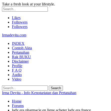
Take a fresh look at your lifestyle.
Likes
Followers
Followers
Irmadevita.com
INDEX
Contoh Akta
Pertanahan
Rak BUKU
Disclaimer
Profile
F A Q
Audio
Video
Irma Devita - Info Kenotariatan dan Pertanahan
Home
Forums
lady era pharmacie en ligne acheter lady era france