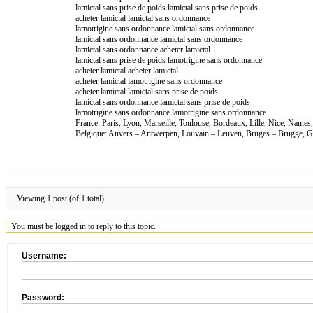
lamictal sans prise de poids lamictal sans prise de poids
acheter lamictal lamictal sans ordonnance
lamotrigine sans ordonnance lamictal sans ordonnance
lamictal sans ordonnance lamictal sans ordonnance
lamictal sans ordonnance acheter lamictal
lamictal sans prise de poids lamotrigine sans ordonnance
acheter lamictal acheter lamictal
acheter lamictal lamotrigine sans ordonnance
acheter lamictal lamictal sans prise de poids
lamictal sans ordonnance lamictal sans prise de poids
lamotrigine sans ordonnance lamotrigine sans ordonnance
France: Paris, Lyon, Marseille, Toulouse, Bordeaux, Lille, Nice, Nante
Belgique: Anvers – Antwerpen, Louvain – Leuven, Bruges – Brugge, Ga
Viewing 1 post (of 1 total)
You must be logged in to reply to this topic.
Username:
Password: