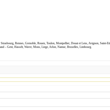
s, Strasbourg, Rennes, Grenoble, Rouen, Toulon, Montpellier, Douai et Lens, Avignon, Saint-Et
nd – Gent, Hasselt, Wavre, Mons, Liege, Arlon, Namur, Bruxelles, Limbourg.