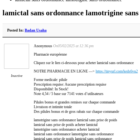
lamictal sans ordonnance lamotrigine san
Posted In:
Badan Usaha
Anonymous
On05/02/2025 at 12:36 pm
Pharmacie européenne
Cliquez sur le lien ci-dessous pour acheter lamictal sans ordonnance
NOTRE PHARMACIE EN LIGNE —>
https://tinyurl.com/keds6vu2
Inactive
Forme medicale: pilule
Prescription requise: Aucune prescription requise
Disponibilité: In Stock!
Note 4,54 / 5 base sur 7141 votes d’utilisateurs
Pilules bonus et grandes remises sur chaque commande
Livraison et intimite totale
Des pilules bonus et de gros rabais sur chaque commande
lamotrigine sans ordonnance lamictal sans prise de poids
lamictal sans prise de poids acheter lamictal
lamotrigine sans ordonnance acheter lamictal
lamictal sans ordonnance lamotrigine sans ordonnance
lamictal sans prise de poids lamictal sans ordonnance