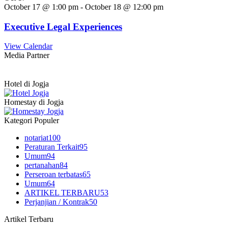
October 17 @ 1:00 pm
-
October 18 @ 12:00 pm
Executive Legal Experiences
View Calendar
Media Partner
Hotel di Jogja
Homestay di Jogja
Kategori Populer
notariat
100
Peraturan Terkait
95
Umum
94
pertanahan
84
Perseroan terbatas
65
Umum
64
ARTIKEL TERBARU
53
Perjanjian / Kontrak
50
Artikel Terbaru