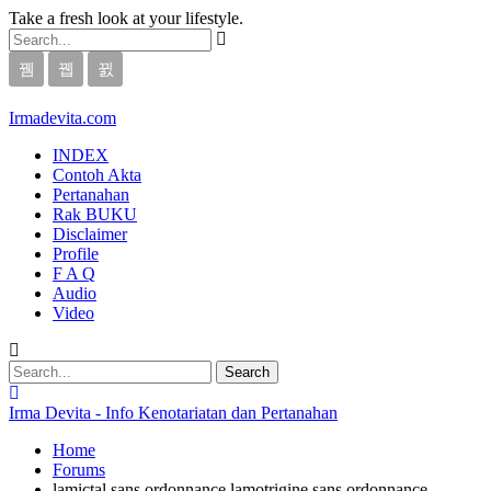
Take a fresh look at your lifestyle.
Irmadevita.com
INDEX
Contoh Akta
Pertanahan
Rak BUKU
Disclaimer
Profile
F A Q
Audio
Video
Irma Devita - Info Kenotariatan dan Pertanahan
Home
Forums
lamictal sans ordonnance lamotrigine sans ordonnance