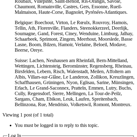
Roubaix, Villepinte, Saint-Benoît, Ris-Orangis, Savoie,
Chaumont, Romainville, Castres, Gers, Essonne, Rueil-
Malmaison, Haute-Corse, Bagnolet, Pyrénées-Atlantiques.
Belgique: Boechout, Virton, Le Rœulx, Rouvroy, Hamois,
Tellin, Ath, Florenville, Flanders, Steenokkerzeel, Deerlijk,
Soumagne, Gand, Forest, Ciney, Wenduine, Limburg, Jalhay,
Schaarbeek, Sprimont, Zingem, Meerhout, Moorslede, Basse
Lasne, Boom, Bilzen, Hamoir, Verlaine, Beloeil, Modave,
Beerse, Oreye.
Suisse: Lachen, Neuhausen am Rheinfall, Bern-Mittelland,
Wettingen, Lichtensteig, Beromünster, Regensberg, Rheinau,
Birsfelden, Lebern, Risch, Walenstadt, Meilen, Affoltern am
Albis, Villars-sur-Glâne, Le Landeron, Zollikon, Kreuzlingen,
Schaffhausen, Grüningen, Nyon, Eglisau, Sarine, Münsingen,
Erlach, Le Grand-Saconnex, Pratteln, Emmen, Lutry, Buchs,
Cully, Regensdorf, Sierre, Mellingen, La Tour-de-Peilz,
Sargans, Cham, Ebikon, Leuk, Laufen, Spreitenbach,
Bellinzona, Rue, Mendrisio, Volketswil, Romont, Montreux.
Viewing 1 post (of 1 total)
You must be logged in to reply to this topic.
Log In