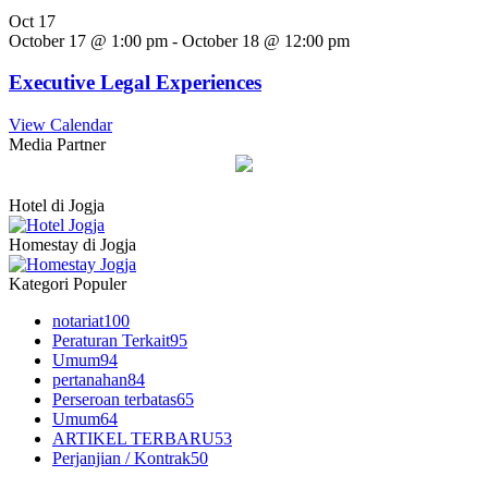
Oct
17
October 17 @ 1:00 pm
-
October 18 @ 12:00 pm
Executive Legal Experiences
View Calendar
Media Partner
Hotel di Jogja
Homestay di Jogja
Kategori Populer
notariat
100
Peraturan Terkait
95
Umum
94
pertanahan
84
Perseroan terbatas
65
Umum
64
ARTIKEL TERBARU
53
Perjanjian / Kontrak
50