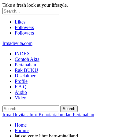
Take a fresh look at your lifestyle.
Likes
Followers
Followers
Irmadevita.com
INDEX
Contoh Akta
Pertanahan
Rak BUKU
Disclaimer
Profile
F A Q
Audio
Video
Irma Devita - Info Kenotariatan dan Pertanahan
Home
Forums
latisse vente libre bern-mittelland