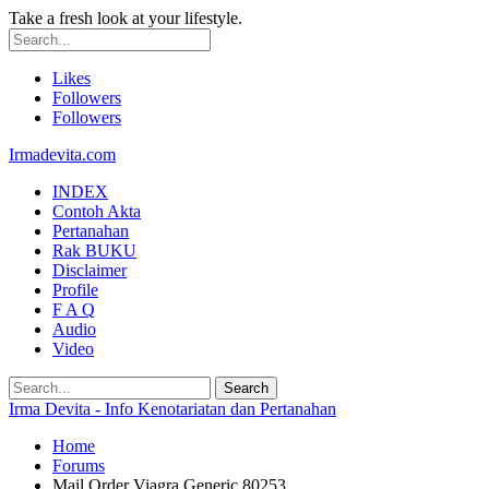
Take a fresh look at your lifestyle.
Likes
Followers
Followers
Irmadevita.com
INDEX
Contoh Akta
Pertanahan
Rak BUKU
Disclaimer
Profile
F A Q
Audio
Video
Irma Devita - Info Kenotariatan dan Pertanahan
Home
Forums
Mail Order Viagra Generic 80253