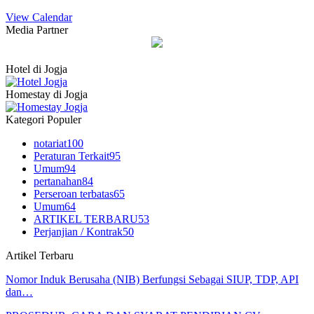
View Calendar
Media Partner
Hotel di Jogja
Homestay di Jogja
Kategori Populer
notariat
100
Peraturan Terkait
95
Umum
94
pertanahan
84
Perseroan terbatas
65
Umum
64
ARTIKEL TERBARU
53
Perjanjian / Kontrak
50
Artikel Terbaru
Nomor Induk Berusaha (NIB) Berfungsi Sebagai SIUP, TDP, API
dan…