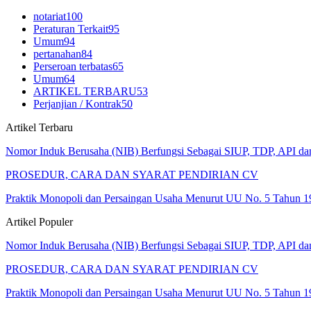
notariat
100
Peraturan Terkait
95
Umum
94
pertanahan
84
Perseroan terbatas
65
Umum
64
ARTIKEL TERBARU
53
Perjanjian / Kontrak
50
Artikel Terbaru
Nomor Induk Berusaha (NIB) Berfungsi Sebagai SIUP, TDP, API d
PROSEDUR, CARA DAN SYARAT PENDIRIAN CV
Praktik Monopoli dan Persaingan Usaha Menurut UU No. 5 Tahun 1
Artikel Populer
Nomor Induk Berusaha (NIB) Berfungsi Sebagai SIUP, TDP, API d
PROSEDUR, CARA DAN SYARAT PENDIRIAN CV
Praktik Monopoli dan Persaingan Usaha Menurut UU No. 5 Tahun 1