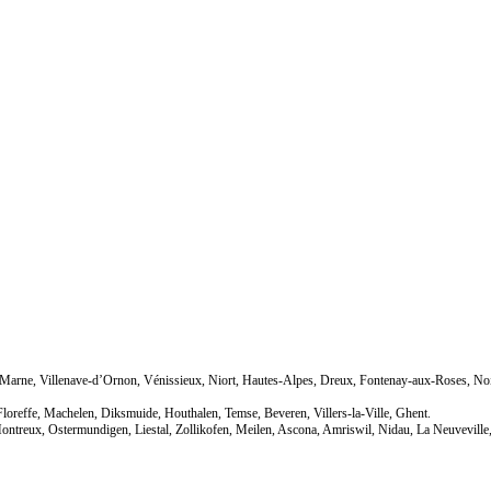
-Marne, Villenave-d’Ornon, Vénissieux, Niort, Hautes-Alpes, Dreux, Fontenay-aux-Roses, Noi
Floreffe, Machelen, Diksmuide, Houthalen, Temse, Beveren, Villers-la-Ville, Ghent.
 Montreux, Ostermundigen, Liestal, Zollikofen, Meilen, Ascona, Amriswil, Nidau, La Neuveville