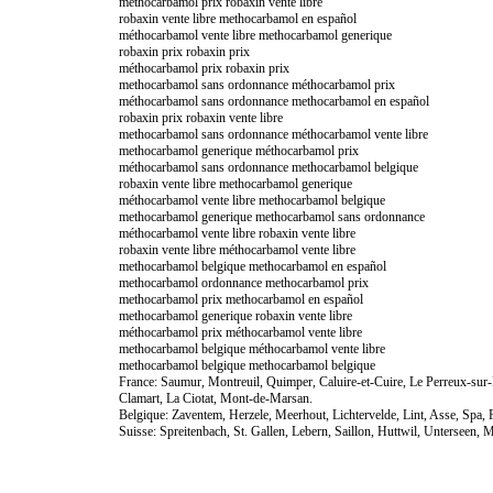
méthocarbamol prix robaxin vente libre
robaxin vente libre methocarbamol en español
méthocarbamol vente libre methocarbamol generique
robaxin prix robaxin prix
méthocarbamol prix robaxin prix
methocarbamol sans ordonnance méthocarbamol prix
méthocarbamol sans ordonnance methocarbamol en español
robaxin prix robaxin vente libre
methocarbamol sans ordonnance méthocarbamol vente libre
methocarbamol generique méthocarbamol prix
méthocarbamol sans ordonnance methocarbamol belgique
robaxin vente libre methocarbamol generique
méthocarbamol vente libre methocarbamol belgique
methocarbamol generique methocarbamol sans ordonnance
méthocarbamol vente libre robaxin vente libre
robaxin vente libre méthocarbamol vente libre
methocarbamol belgique methocarbamol en español
methocarbamol ordonnance methocarbamol prix
methocarbamol prix methocarbamol en español
methocarbamol generique robaxin vente libre
méthocarbamol prix méthocarbamol vente libre
methocarbamol belgique méthocarbamol vente libre
methocarbamol belgique methocarbamol belgique
France: Saumur, Montreuil, Quimper, Caluire-et-Cuire, Le Perreux-sur
Clamart, La Ciotat, Mont-de-Marsan.
Belgique: Zaventem, Herzele, Meerhout, Lichtervelde, Lint, Asse, Spa, 
Suisse: Spreitenbach, St. Gallen, Lebern, Saillon, Huttwil, Unterseen,