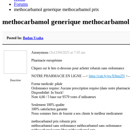
Forums
methocarbamol generique methocarbamol prix
methocarbamol generique methocarbamol
Posted In:
Badan Usaha
Anonymous
On12/04/2025 at 7:05 am
Pharmacie européenne
Cliquez sur le lien ci-dessous pour acheter robaxin sans ordonnance
NOTRE PHARMACIE EN LIGNE —>
https://cutt.ly/gwX9msZN
<—
Inactive
Forme medicale: pilule
Ordonnance requise: Aucune prescription requise (dans notre pharmacie
Disponibilité: In Stock!
Note 4,66 / 5 base sur 9579 votes d’utilisateurs
Seulement 100% qualite
100% satisfaction garantie
Nous sommes fiers de fournir a nos clients le meilleur medicament
methocarbamol prix robaxin prix
méthocarbamol sans ordonnance méthocarbamol sans ordonnance
méthocarbamol vente libre méthocarbamol prix