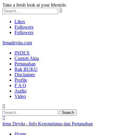
Take a fresh look at your lifestyle.
Likes
Followers
Followers
Irmadevita.com
INDEX
Contoh Akta
Pertanahan
Rak BUKU
Disclaimer
Profile
F A Q
Audio
Video
Irma Devita - Info Kenotariatan dan Pertanahan
Home