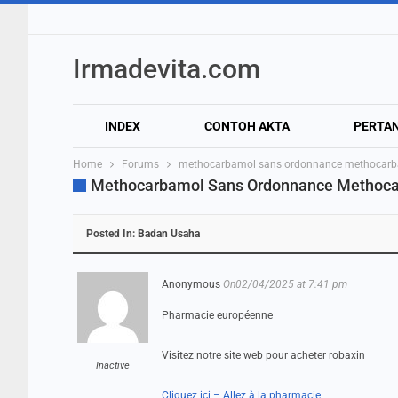
Irmadevita.com
INDEX
CONTOH AKTA
PERTA
Home
Forums
methocarbamol sans ordonnance methocarb
Methocarbamol Sans Ordonnance Methoc
Posted In:
Badan Usaha
Anonymous
On02/04/2025 at 7:41 pm
Pharmacie européenne
Visitez notre site web pour acheter robaxin
Inactive
Cliquez ici – Allez à la pharmacie