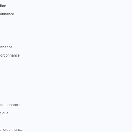
ibre
donnance
onnance
 ordonnance
 ordonnance
gique
l ordonnance