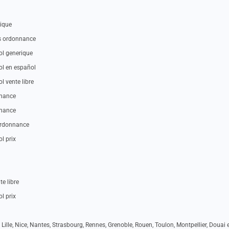
ique
s ordonnance
l generique
l en español
vente libre
nnance
nnance
ordonnance
l prix
e libre
l prix
 Lille, Nice, Nantes, Strasbourg, Rennes, Grenoble, Rouen, Toulon, Montpellier, Douai e