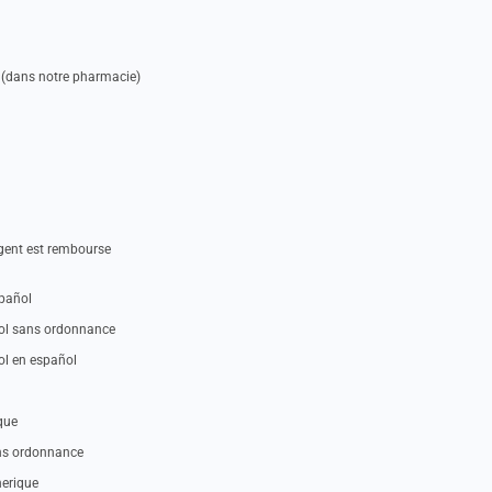
 (dans notre pharmacie)
rgent est rembourse
pañol
l sans ordonnance
l en español
que
s ordonnance
erique