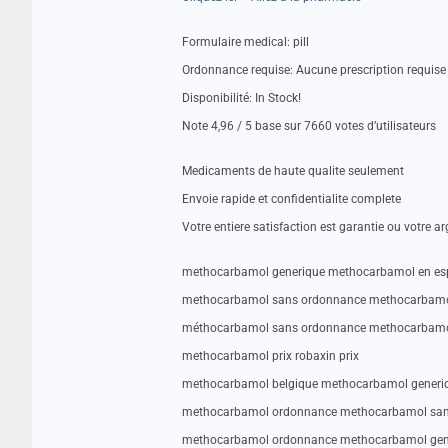
Formulaire medical: pill
Ordonnance requise: Aucune prescription requise
Disponibilité: In Stock!
Note 4,96 / 5 base sur 7660 votes d’utilisateurs
Medicaments de haute qualite seulement
Envoie rapide et confidentialite complete
Votre entiere satisfaction est garantie ou votre a
methocarbamol generique methocarbamol en es
methocarbamol sans ordonnance methocarbamo
méthocarbamol sans ordonnance methocarbamo
methocarbamol prix robaxin prix
methocarbamol belgique methocarbamol generi
methocarbamol ordonnance methocarbamol san
methocarbamol ordonnance methocarbamol gen