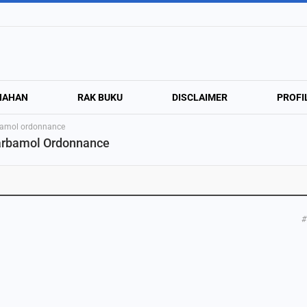
NAHAN
RAK BUKU
DISCLAIMER
PROFI
amol ordonnance
arbamol Ordonnance
#