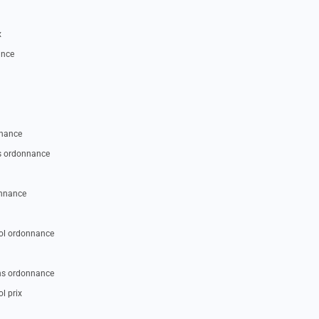
x
ance
nnance
s ordonnance
onnance
l ordonnance
s ordonnance
l prix