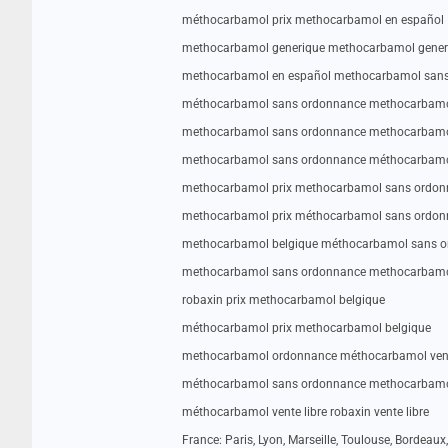
méthocarbamol prix methocarbamol en español
methocarbamol generique methocarbamol gener
methocarbamol en español methocarbamol san
méthocarbamol sans ordonnance methocarbamo
methocarbamol sans ordonnance methocarbamo
methocarbamol sans ordonnance méthocarbamol 
methocarbamol prix methocarbamol sans ordo
methocarbamol prix méthocarbamol sans ordo
methocarbamol belgique méthocarbamol sans 
methocarbamol sans ordonnance methocarbamo
robaxin prix methocarbamol belgique
méthocarbamol prix methocarbamol belgique
methocarbamol ordonnance méthocarbamol vent
méthocarbamol sans ordonnance methocarbamo
méthocarbamol vente libre robaxin vente libre
France: Paris, Lyon, Marseille, Toulouse, Bordeaux,