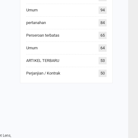
Umum
94
pertanahan
84
Perseroan terbatas
65
Umum
64
ARTIKEL TERBARU
53
Perjanjian / Kontrak
50
t Lens,