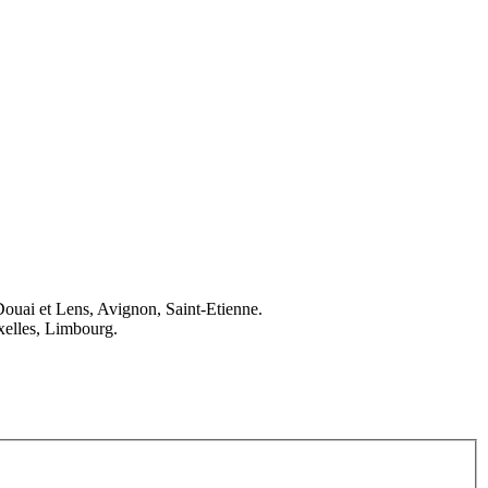
Douai et Lens, Avignon, Saint-Etienne.
elles, Limbourg.