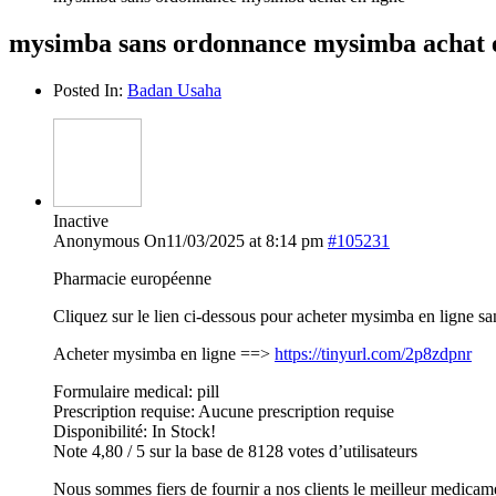
mysimba sans ordonnance mysimba achat e
Posted In:
Badan Usaha
Inactive
Anonymous
On11/03/2025 at 8:14 pm
#105231
Pharmacie européenne
Cliquez sur le lien ci-dessous pour acheter mysimba en ligne s
Acheter mysimba en ligne ==>
https://tinyurl.com/2p8zdpnr
Formulaire medical: pill
Prescription requise: Aucune prescription requise
Disponibilité: In Stock!
Note 4,80 / 5 sur la base de 8128 votes d’utilisateurs
Nous sommes fiers de fournir a nos clients le meilleur medicam