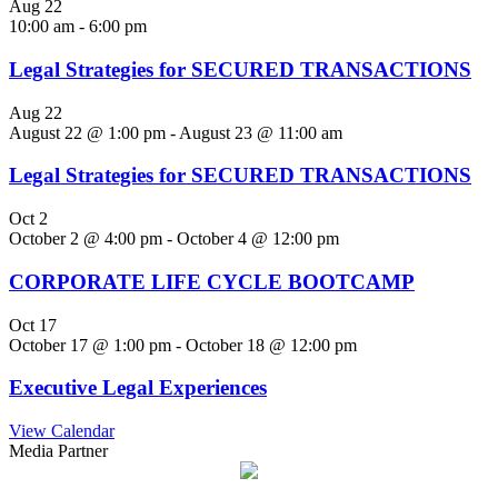
Aug
22
10:00 am
-
6:00 pm
Legal Strategies for SECURED TRANSACTIONS
Aug
22
August 22 @ 1:00 pm
-
August 23 @ 11:00 am
Legal Strategies for SECURED TRANSACTIONS
Oct
2
October 2 @ 4:00 pm
-
October 4 @ 12:00 pm
CORPORATE LIFE CYCLE BOOTCAMP
Oct
17
October 17 @ 1:00 pm
-
October 18 @ 12:00 pm
Executive Legal Experiences
View Calendar
Media Partner