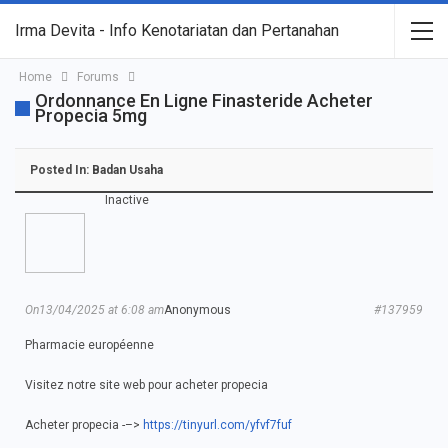
Irma Devita - Info Kenotariatan dan Pertanahan
Home
Forums
Ordonnance En Ligne Finasteride Acheter
Propecia 5mg
Posted In:
Badan Usaha
Inactive
On13/04/2025 at 6:08 am
Anonymous
#137959
Pharmacie européenne
Visitez notre site web pour acheter propecia
Acheter propecia -–>
https://tinyurl.com/yfvf7fuf