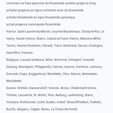
comment se faire prescrire du finasteride acheter propecia 5mg
acheter propecia en ligne comment avoir du finasteride
acheter finastéride en ligne finasteride generique
achat propecia commander finastéride
France: Saint-Laurent-du-Maroni, Issy-les-Moulineaux, Choisy-le-Roi, Le
Havre, Haute-Vienne, Stains, Caluire-et-Cuire, Reims, Maisons-Alfort,
Yerres, Hautes-Pyrénées, Hérault, Tours, Montreuil, Savoie, Dordogne,
Haut-Rhin, Fresnes.
Belgique: Louvain-la-Neuve, Arlon, Wemmel, Ichtegem, Hoeselt,
Seraing, Wevelgem, Philippeville, Faimes, Deurne, Ferrières, Lierneux,
Donceel, Engis, Buggenhout, Moerbeke, Olne, Wanze, Antwerpen,
Meulebeke.
Suisse: Wohlen, Bassersdorf, Versoix, Arosa, Châtel-Saint-Denis,
Thônex, Lausanne, St. Moritz, Rue, Aarburg, Laufenburg, Stans,
Veveyse, Richterswil, Uzwil, Baden, Urdorf, Illnau-Effretikon, Pratteln,
Buchs, Sargans, Coppet, Aarau, La Chaux-de-Fonds.