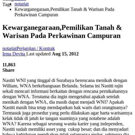
notariat
Tags
Kewarganegaraan,Pemilikan Tanah & Warisan Pada
Perkawinan Campuran
Kewarganegaraan,Pemilikan Tanah &
Warisan Pada Perkawinan Campuran
notariat
Perjanjian / Kontrak
Irma Devita
Last updated
Aug 15, 2012
11,863
Share
Nastiti WNI yang tinggal di Surabaya berencana menikah dengan
William, WNA berkebangsaan Belanda. Selama ini Nastiti rajin
sekali mencari informasi berkaitan dengan rencana pernikahannya
dengan WNA. Terutama dia ingin mengetahui apakah setelah
menikah dengan WNA, dia masih dapat menjadi WNI? Apakah
Nastiti masih bisa tetap mendapatkan hak waris dari orangtuanya?
Termasuk juga prosedur yang perlu dilakukan agar harta warisannya
kelak tidak di jatuh ke tangan suaminya yang notabene adalah
WNA? Karena sebagai seorang wanita karier yang independen,
Nastiti sudah memiliki asset yang cukup besar; dan dia menyadari
bahwa kehidupan pernikahan tidak selamanya mulus, sehingga dia