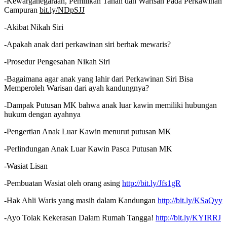
-Kewarganegaraan, Pemilikan Tanah dan Warisan Pada Perkawinan
Campuran
bit.ly/NDpSJJ
-Akibat Nikah Siri
-Apakah anak dari perkawinan siri berhak mewaris?
-Prosedur Pengesahan Nikah Siri
-Bagaimana agar anak yang lahir dari Perkawinan Siri Bisa
Memperoleh Warisan dari ayah kandungnya?
-Dampak Putusan MK bahwa anak luar kawin memiliki hubungan
hukum dengan ayahnya
-Pengertian Anak Luar Kawin menurut putusan MK
-Perlindungan Anak Luar Kawin Pasca Putusan MK
-Wasiat Lisan
-Pembuatan Wasiat oleh orang asing
http://bit.ly/Jfs1gR
-Hak Ahli Waris yang masih dalam Kandungan
http://bit.ly/KSaQyy
-Ayo Tolak Kekerasan Dalam Rumah Tangga!
http://bit.ly/KYIRRJ