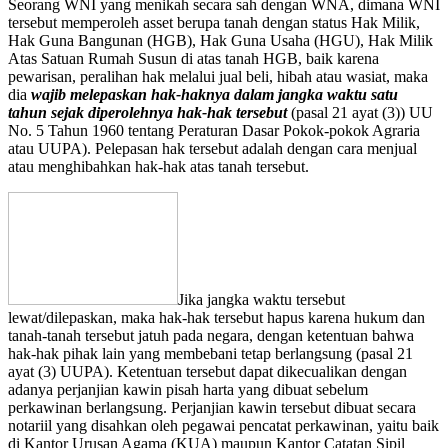
Seorang WNI yang menikah secara sah dengan WNA, dimana WNI
tersebut memperoleh asset berupa tanah dengan status Hak Milik,
Hak Guna Bangunan (HGB), Hak Guna Usaha (HGU), Hak Milik
Atas Satuan Rumah Susun di atas tanah HGB, baik karena
pewarisan, peralihan hak melalui jual beli, hibah atau wasiat, maka
dia
wajib melepaskan hak-haknya dalam jangka waktu satu
tahun sejak diperolehnya hak-hak tersebut
(pasal 21 ayat (3)) UU
No. 5 Tahun 1960 tentang Peraturan Dasar Pokok-pokok Agraria
atau UUPA). Pelepasan hak tersebut adalah dengan cara menjual
atau menghibahkan hak-hak atas tanah tersebut.
Jika jangka waktu tersebut
lewat/dilepaskan, maka hak-hak tersebut hapus karena hukum dan
tanah-tanah tersebut jatuh pada negara, dengan ketentuan bahwa
hak-hak pihak lain yang membebani tetap berlangsung (pasal 21
ayat (3) UUPA). Ketentuan tersebut dapat dikecualikan dengan
adanya perjanjian kawin pisah harta yang dibuat sebelum
perkawinan berlangsung. Perjanjian kawin tersebut dibuat secara
notariil yang disahkan oleh pegawai pencatat perkawinan, yaitu baik
di Kantor Urusan Agama (KUA) maupun Kantor Catatan Sipil