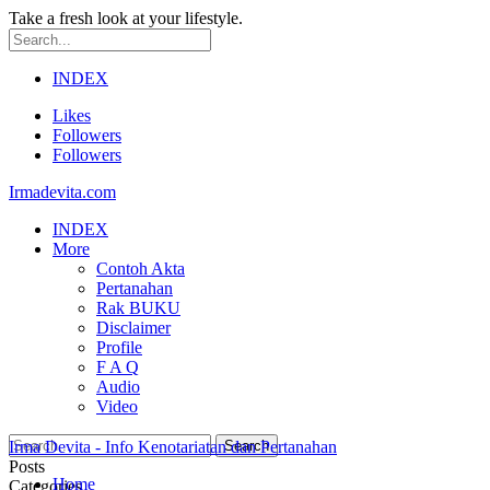
Take a fresh look at your lifestyle.
INDEX
Likes
Followers
Followers
Irmadevita.com
INDEX
More
Contoh Akta
Pertanahan
Rak BUKU
Disclaimer
Profile
F A Q
Audio
Video
Irma Devita - Info Kenotariatan dan Pertanahan
Posts
Home
Categories