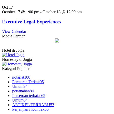
Oct
17
October 17 @ 1:00 pm
-
October 18 @ 12:00 pm
Executive Legal Experiences
View Calendar
Media Partner
Hotel di Jogja
Homestay di Jogja
Kategori Populer
notariat
100
Peraturan Terkait
95
Umum
94
pertanahan
84
Perseroan terbatas
65
Umum
64
ARTIKEL TERBARU
53
Perjanjian / Kontrak
50