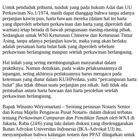
Untuk penduduk pribumi, tunduk yang pada hukum Adat dan UU
Perkawinan No.1/1974, masih dapat dianggap bahwa tanpa adanya
perjanjian kawin pun, harta bawaan mereka (dalam hal ini harta
yang diperoleh sebelum perkawinan dan harta yang diperoleh dari
warisan) tetap berada di bawah penguasaan masing-masing pihak.
Sedangkan untuk WNI Keturunan Chineese dan Keturunan Timur
Asing, tanpa adanya perjanjian kawin, maka yang akan berlaku
adalah persatuan harta bulat baik yang diperoleh sebelum
perkawinan berlangsung maupun setelah perkawinan berlangsung.
Hal inilah yang sering membingungkan masyarakat dalam
praktiknya. Namun demikian, pada waktu pelaksanaannya di
lapangan, sering akhirnya perlakuannya harus mengacu pada
ketentuan yang diatur dalam KUHPerdata, yaitu “percampuran harta
bulat” jika tidak dibuat suatu perjanjian pra nikah. Jadi tidak ada
pemisahan antara harta bawaan dan harta perolehan setelah
perkawinan berlangsung.
Bapak Winanto Wiryomartani – Seorang pesiunan Notaris Senior
dan Ketua Majelis Pengawas Pusat Notaris- dalam diskusi terbatas
tentang
Perkawinan Campuran dan Pemilikan Tanah oleh WNA
di
Jakarta, Rabu (24/6) yang lalu dalam diskusi yang diselenggarakan
Ikatan Advokat Universitas Indonesia (IKA-Advokat UI) itu,
menyampaikan bahwa kalangan notaris dan PPAT diingatkan untuk