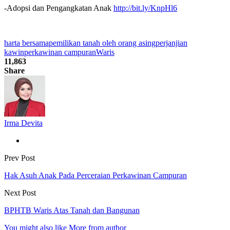
-Adopsi dan Pengangkatan Anak
http://bit.ly/KnpHl6
harta bersama
pemilikan tanah oleh orang asing
perjanjian
kawin
perkawinan campuran
Waris
11,863
Share
Irma Devita
Prev Post
Hak Asuh Anak Pada Perceraian Perkawinan Campuran
Next Post
BPHTB Waris Atas Tanah dan Bangunan
You might also like
More from author