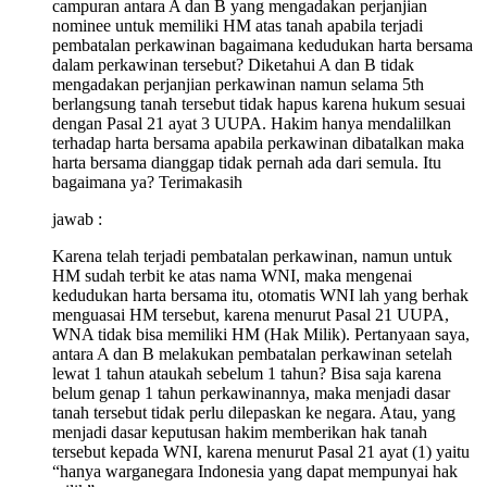
campuran antara A dan B yang mengadakan perjanjian
nominee untuk memiliki HM atas tanah apabila terjadi
pembatalan perkawinan bagaimana kedudukan harta bersama
dalam perkawinan tersebut? Diketahui A dan B tidak
mengadakan perjanjian perkawinan namun selama 5th
berlangsung tanah tersebut tidak hapus karena hukum sesuai
dengan Pasal 21 ayat 3 UUPA. Hakim hanya mendalilkan
terhadap harta bersama apabila perkawinan dibatalkan maka
harta bersama dianggap tidak pernah ada dari semula. Itu
bagaimana ya? Terimakasih
jawab :
Karena telah terjadi pembatalan perkawinan, namun untuk
HM sudah terbit ke atas nama WNI, maka mengenai
kedudukan harta bersama itu, otomatis WNI lah yang berhak
menguasai HM tersebut, karena menurut Pasal 21 UUPA,
WNA tidak bisa memiliki HM (Hak Milik). Pertanyaan saya,
antara A dan B melakukan pembatalan perkawinan setelah
lewat 1 tahun ataukah sebelum 1 tahun? Bisa saja karena
belum genap 1 tahun perkawinannya, maka menjadi dasar
tanah tersebut tidak perlu dilepaskan ke negara. Atau, yang
menjadi dasar keputusan hakim memberikan hak tanah
tersebut kepada WNI, karena menurut Pasal 21 ayat (1) yaitu
“hanya warganegara Indonesia yang dapat mempunyai hak