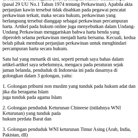
(pasal 29 UU No.1 Tahun 1974 tentang Perkawinan). Apabila akta
perjanjian kawin tersebut tidak disahkan pada pegawai pencatat
perkawinan terkait, maka secara hukum, perkawinan yang
berlangsung tersebut dianggap sebagai perkawinan percampuran
harta
.
Artikel pada hukum online juga menyebutkan
dalam
Undang-
Undang Perkawinan menggariskan bahwa harta benda yang
diperoleh selama perkawinan menjadi harta bersama. Kecuali, kedua
belah pihak membuat perjanjian perkawinan untuk menghindari
percampuran harta secara hukum.
Satu hal yang menarik di sini, seperti pernah saya bahas dalam
artikel-artikel saya sebelumnya, mengacu pada peraturan sejak
jaman belanda, penduduk di Indonesia ini pada dasarnya di
golongkan dalam 3 golongan, yaitu:
1. Golongan pribumi non muslim yang tunduk pada hukum adat dan
jika dia beragama Islam
juga tunduk pada agama Islam
2. Golongan penduduk Keturunan Chineese (istilahnya WNI
Keturunan) yang tunduk pada
hukum perdata Barat dan
3. Golongan penduduk WNI keturunan Timur Asing (Arab, India,
Pakistan, dll)