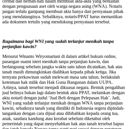
cermat dan berhati-hati dalam membuat akta-akta yang berkaitan
dengan penguasaan aset oleh warga negara asing (WNA). Notaris
jangan terlalu gampang membuat akta hanya dari pernyataan pihak
yang mendatanginya. Sebaliknya, notaris/PPAT harus memastikan
ada dokumen tertulis yang mendukung pernyataan tersebut.
Bagaimana bagi WNI yang sudah terlanjur menikah tanpa
perjanjian kawin?
Menurut Winanto Wiryomartani di dalam artikel hukum online,
pasangan suami isteri menikah tanpa perjanjian kawin, dan
berlangsung sebelum jangka waktu satu tahun dicatatkan, hak atas
tanah masih dimungkinkan dialihkan kepada pihak ketiga. Jika
ternyata perkawinan sudah melewati masa satu tahun, berlakulah
ketentuan hak milik dan Hak Guna Bangunan dalam UUPA.
Artinya, tanah tersebut menjadi dikuasai negara. Bentuk pengalihan
jual belinya bukan lagi dalam bentuk akta PPAT, melainkan dengan
akta notaril dengan judul ‘Jual Beli dengan Pelepasan Hak’. Jadi,
WNI yang sudah terlanjur menikah dengan WNA tanpa perjanjian
kawin, sebaiknya tanah yang dimiliki di Indonesia segera dipindah-
tangankan dengan cara dijual atau dihibahkan kepada orang tua,
anak, saudara kandung atau kerabat sebelum diketahui oleh
pemerintah yang dapat menyebabkan hak atas tanah tersebut hapus
dan jatuh kepada Negara tanpa ganti rugi sesuai dengan peraturan