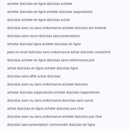
acheter dulcolax en ligne dulcolax acheter
acheter dulcolax en ligne acheter dulcolax suppositoire
dulcolax acheter en ligne dulcolax achat
dulcolax avec ou sans ordonnance acheter dulcolax sur internet
dulcolax sans sucre dulcolax sans prescription
acheter dulcolax ligne acheter dulcolax en ligne
peut on avoir dulcolax sans ordonnance achat dulcolax comprimé
dulcolax acheter en ligne dulcolax sans ordonnance prix
achat dulcolax en ligne acheter dulcolax ligne
dulcolax sans effet achat dulcolax
dulcolax avec ou sans ordonnance acheter dulcolax
acheter dulcolax suppositoire acheter dulcolax suppositoire
dulcolax avec ou sans ordonnance dulcolax sans sucre
achat dulcolax en ligne acheter dulcolax pas cher
dulcolax avec ou sans ordonnance acheter dulcolax pas cher
dulcolax sans prescription commander dulcolax en ligne