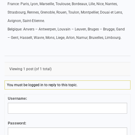
France: Paris, Lyon, Marseille, Toulouse, Bordeaux, Lille, Nice, Nantes,
Strasbourg, Rennes, Grenoble, Rouen, Toulon, Montpellier, Douai et Lens,
Avignon, Saint-Etienne.
Belgique: Anvers – Antwerpen, Louvain – Leuven, Bruges – Brugge, Gand
– Gent, Hasselt, Wavre, Mons, Liege, Arlon, Namur, Bruxelles, Limbourg.
Viewing 1 post (of 1 total)
You must be logged in to reply to this topic.
Username:
Password: