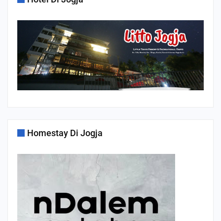
Homestay Di Jogja