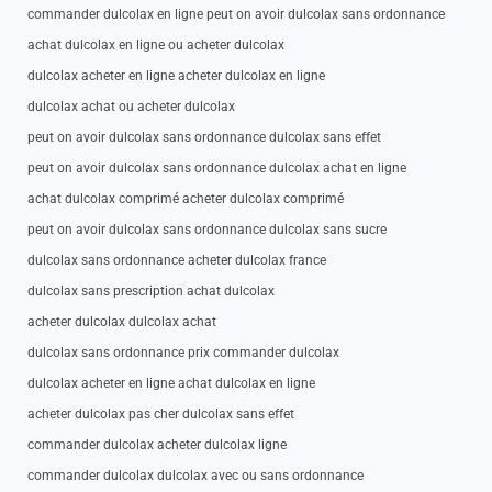
commander dulcolax en ligne peut on avoir dulcolax sans ordonnance
achat dulcolax en ligne ou acheter dulcolax
dulcolax acheter en ligne acheter dulcolax en ligne
dulcolax achat ou acheter dulcolax
peut on avoir dulcolax sans ordonnance dulcolax sans effet
peut on avoir dulcolax sans ordonnance dulcolax achat en ligne
achat dulcolax comprimé acheter dulcolax comprimé
peut on avoir dulcolax sans ordonnance dulcolax sans sucre
dulcolax sans ordonnance acheter dulcolax france
dulcolax sans prescription achat dulcolax
acheter dulcolax dulcolax achat
dulcolax sans ordonnance prix commander dulcolax
dulcolax acheter en ligne achat dulcolax en ligne
acheter dulcolax pas cher dulcolax sans effet
commander dulcolax acheter dulcolax ligne
commander dulcolax dulcolax avec ou sans ordonnance