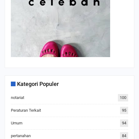
Kategori Populer
notariat
100
Peraturan Terkait
95
Umum
94
pertanahan
84