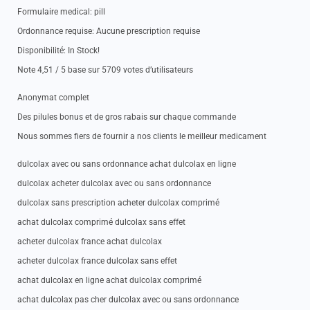
Formulaire medical: pill
Ordonnance requise: Aucune prescription requise
Disponibilité: In Stock!
Note 4,51 / 5 base sur 5709 votes d’utilisateurs
Anonymat complet
Des pilules bonus et de gros rabais sur chaque commande
Nous sommes fiers de fournir a nos clients le meilleur medicament
dulcolax avec ou sans ordonnance achat dulcolax en ligne
dulcolax acheter dulcolax avec ou sans ordonnance
dulcolax sans prescription acheter dulcolax comprimé
achat dulcolax comprimé dulcolax sans effet
acheter dulcolax france achat dulcolax
acheter dulcolax france dulcolax sans effet
achat dulcolax en ligne achat dulcolax comprimé
achat dulcolax pas cher dulcolax avec ou sans ordonnance