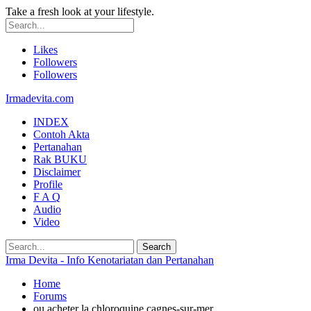
Take a fresh look at your lifestyle.
Likes
Followers
Followers
Irmadevita.com
INDEX
Contoh Akta
Pertanahan
Rak BUKU
Disclaimer
Profile
F A Q
Audio
Video
Irma Devita - Info Kenotariatan dan Pertanahan
Home
Forums
ou acheter la chloroquine cagnes-sur-mer