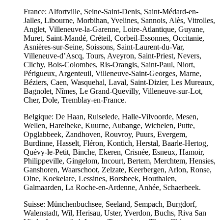
France: Alfortville, Seine-Saint-Denis, Saint-Médard-en-
Jalles, Libourne, Morbihan, Yvelines, Sannois, Alès, Vitrolles,
Anglet, Villeneuve-la-Garenne, Loire-Atlantique, Guyane,
Muret, Saint-Mandé, Créteil, Corbeil-Essonnes, Occitanie,
Asnières-sur-Seine, Soissons, Saint-Laurent-du-Var,
Villeneuve-d’Ascq, Tours, Aveyron, Saint-Priest, Nevers,
Clichy, Bois-Colombes, Ris-Orangis, Saint-Paul, Niort,
Périgueux, Argenteuil, Villeneuve-Saint-Georges, Marne,
Béziers, Caen, Wasquehal, Laval, Saint-Dizier, Les Mureaux,
Bagnolet, Nîmes, Le Grand-Quevilly, Villeneuve-sur-Lot,
Cher, Dole, Tremblay-en-France.
Belgique: De Haan, Ruiselede, Halle-Vilvoorde, Mesen,
Wellen, Harelbeke, Kuurne, Aubange, Wichelen, Putte,
Opglabbeek, Zandhoven, Rouvroy, Puurs, Evergem,
Burdinne, Hasselt, Fléron, Kontich, Herstal, Baarle-Hertog,
Quévy-le-Petit, Binche, Ekeren, Crisnée, Esneux, Hamoir,
Philippeville, Gingelom, Incourt, Bertem, Merchtem, Hensies,
Ganshoren, Waarschoot, Zelzate, Keerbergen, Arlon, Ronse,
Olne, Koekelare, Lessines, Borsbeek, Houthalen,
Galmaarden, La Roche-en-Ardenne, Anhée, Schaerbeek.
Suisse: Münchenbuchsee, Seeland, Sempach, Burgdorf,
Walenstadt, Wil, Herisau, Uster, Yverdon, Buchs, Riva San