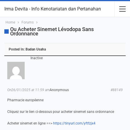
Irma Devita - Info Kenotariatan dan Pertanahan
Home
Forums
Ou Acheter Sinemet Lévodopa Sans
Ordonnance
Posted In:
Badan Usaha
Inactive
On26/01/2025 at 11:59 am
Anonymous
#88149
Pharmacie européenne
Cliquez sur le lien ci-dessous pour acheter sinemet sans ordonnance
Acheter sinemet en ligne ==>
https://tinyurl.com/yftfzjx4