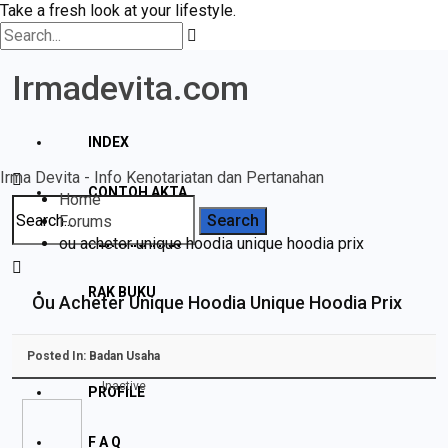
Take a fresh look at your lifestyle.
Irmadevita.com
INDEX
Irma Devita - Info Kenotariatan dan Pertanahan
CONTOH AKTA
Home
Forums
ou acheter unique hoodia unique hoodia prix
PERTANAHAN
RAK BUKU
Ou Acheter Unique Hoodia Unique Hoodia Prix
DISCLAIMER
Posted In:
Badan Usaha
Inactive
PROFILE
F A Q