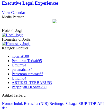
Executive Legal Experiences
View Calendar
Media Partner
Hotel di Jogja
Homestay di Jogja
Kategori Populer
notariat
100
Peraturan Terkait
95
Umum
94
pertanahan
84
Perseroan terbatas
65
Umum
64
ARTIKEL TERBARU
53
Perjanjian / Kontrak
50
Artikel Terbaru
Nomor Induk Berusaha (NIB) Berfungsi Sebagai SIUP, TDP, API
dan…