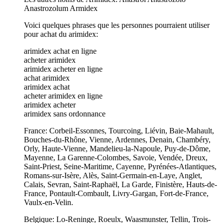
Anastrozolum Armidex
Voici quelques phrases que les personnes pourraient utiliser
pour achat du arimidex:
arimidex achat en ligne
acheter arimidex
arimidex acheter en ligne
achat arimidex
arimidex achat
acheter arimidex en ligne
arimidex acheter
arimidex sans ordonnance
France: Corbeil-Essonnes, Tourcoing, Liévin, Baie-Mahault,
Bouches-du-Rhône, Vienne, Ardennes, Denain, Chambéry,
Orly, Haute-Vienne, Mandelieu-la-Napoule, Puy-de-Dôme,
Mayenne, La Garenne-Colombes, Savoie, Vendée, Dreux,
Saint-Priest, Seine-Maritime, Cayenne, Pyrénées-Atlantiques,
Romans-sur-Isère, Alès, Saint-Germain-en-Laye, Anglet,
Calais, Sevran, Saint-Raphaël, La Garde, Finistère, Hauts-de-
France, Pontault-Combault, Livry-Gargan, Fort-de-France,
Vaulx-en-Velin.
Belgique: Lo-Reninge, Roeulx, Waasmunster, Tellin, Trois-