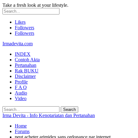
Take a fresh look at your lifestyle.
Likes
Followers
Followers
Irmadevita.com
INDEX
Contoh Akta
Pertanahan
Rak BUKU
Disclaimer
Profile
F A Q
Audio
Video
Irma Devita - Info Kenotariatan dan Pertanahan
Home
Forums
peut acheter arimidex sans ordonance par internet