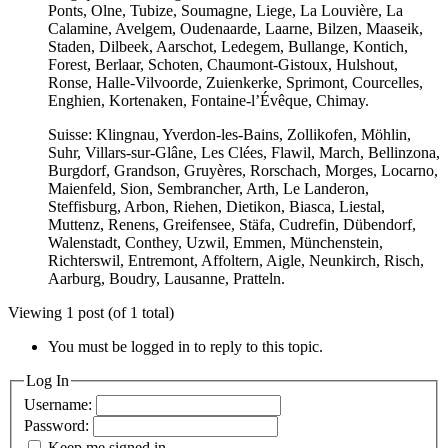
Ponts, Olne, Tubize, Soumagne, Liege, La Louvière, La
Calamine, Avelgem, Oudenaarde, Laarne, Bilzen, Maaseik,
Staden, Dilbeek, Aarschot, Ledegem, Bullange, Kontich,
Forest, Berlaar, Schoten, Chaumont-Gistoux, Hulshout,
Ronse, Halle-Vilvoorde, Zuienkerke, Sprimont, Courcelles,
Enghien, Kortenaken, Fontaine-l’Évêque, Chimay.
Suisse: Klingnau, Yverdon-les-Bains, Zollikofen, Möhlin,
Suhr, Villars-sur-Glâne, Les Clées, Flawil, March, Bellinzona,
Burgdorf, Grandson, Gruyères, Rorschach, Morges, Locarno,
Maienfeld, Sion, Sembrancher, Arth, Le Landeron,
Steffisburg, Arbon, Riehen, Dietikon, Biasca, Liestal,
Muttenz, Renens, Greifensee, Stäfa, Cudrefin, Dübendorf,
Walenstadt, Conthey, Uzwil, Emmen, Münchenstein,
Richterswil, Entremont, Affoltern, Aigle, Neunkirch, Risch,
Aarburg, Boudry, Lausanne, Pratteln.
Viewing 1 post (of 1 total)
You must be logged in to reply to this topic.
Log In
Username:
Password:
Keep me signed in