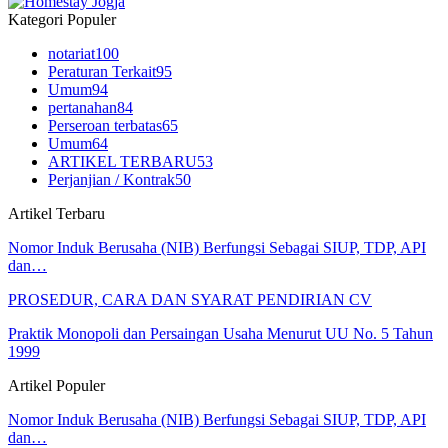
Kategori Populer
notariat
100
Peraturan Terkait
95
Umum
94
pertanahan
84
Perseroan terbatas
65
Umum
64
ARTIKEL TERBARU
53
Perjanjian / Kontrak
50
Artikel Terbaru
Nomor Induk Berusaha (NIB) Berfungsi Sebagai SIUP, TDP, API
dan…
PROSEDUR, CARA DAN SYARAT PENDIRIAN CV
Praktik Monopoli dan Persaingan Usaha Menurut UU No. 5 Tahun
1999
Artikel Populer
Nomor Induk Berusaha (NIB) Berfungsi Sebagai SIUP, TDP, API
dan…