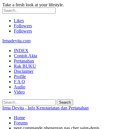
Take a fresh look at your lifestyle.
Likes
Followers
Followers
Irmadevita.com
INDEX
Contoh Akta
Pertanahan
Rak BUKU
Disclaimer
Profile
F A Q
Audio
Video
Irma Devita - Info Kenotariatan dan Pertanahan
Home
Forums
peut commande phenergan pas cher saint-denis