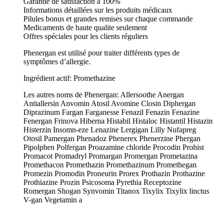
Garantie de satisfaction à 100%
Informations détaillées sur les produits médicaux
Pilules bonus et grandes remises sur chaque commande
Medicaments de haute qualite seulement
Offres spéciales pour les clients réguliers
Phenergan est utilisé pour traiter différents types de
symptômes d’allergie.
Ingrédient actif: Promethazine
Les autres noms de Phenergan: Allersoothe Anergan
Antiallersin Anvomin Atosil Avomine Closin Diphergan
Diprazinum Fargan Farganesse Fenazil Fenazin Fenazine
Fenergan Frinova Hiberna Histabil Histaloc Histantil Histazin
Histerzin Insomn-eze Lenazine Lergigan Lilly Nufapreg
Otosil Pamergan Phenadoz Phenerex Phenerzine Phergan
Pipolphen Polfergan Proazamine chloride Procodin Prohist
Promacot Promadryl Promargan Promergan Prometazina
Promethacon Promethazin Promethazinum Promethegan
Promezin Promodin Proneurin Prorex Prothazin Prothazine
Prothiazine Prozin Psicosoma Pyrethia Receptozine
Romergan Shogan Synvomin Titanox Tixylix Tixylix linctus
V-gan Vegetamin a
.