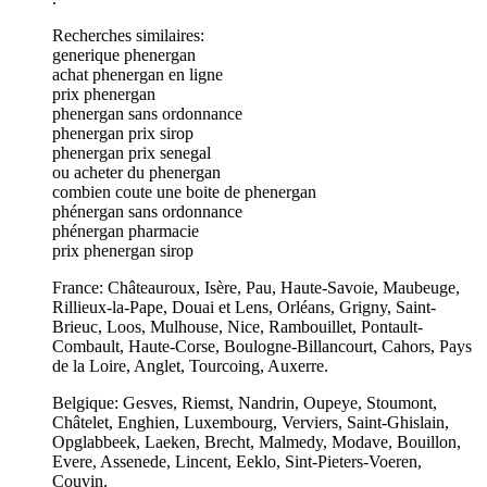
Recherches similaires:
generique phenergan
achat phenergan en ligne
prix phenergan
phenergan sans ordonnance
phenergan prix sirop
phenergan prix senegal
ou acheter du phenergan
combien coute une boite de phenergan
phénergan sans ordonnance
phénergan pharmacie
prix phenergan sirop
France: Châteauroux, Isère, Pau, Haute-Savoie, Maubeuge,
Rillieux-la-Pape, Douai et Lens, Orléans, Grigny, Saint-
Brieuc, Loos, Mulhouse, Nice, Rambouillet, Pontault-
Combault, Haute-Corse, Boulogne-Billancourt, Cahors, Pays
de la Loire, Anglet, Tourcoing, Auxerre.
Belgique: Gesves, Riemst, Nandrin, Oupeye, Stoumont,
Châtelet, Enghien, Luxembourg, Verviers, Saint-Ghislain,
Opglabbeek, Laeken, Brecht, Malmedy, Modave, Bouillon,
Evere, Assenede, Lincent, Eeklo, Sint-Pieters-Voeren,
Couvin.