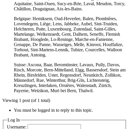
Aquitaine, Saint-Ouen, Sucy-en-Brie, Laval, Meudon, Torcy,
Châtillon, Draguignan, Aix-les-Bains.
Belgique: Hemiksem, Oud-Heverlee, Balen, Plombières,
Lovendegem, Liège, Lens, Jabbeke, Aubel, Sint-Truiden,
Helchteren, Putte, Luxembourg, Zutendaal, Saint-Gilles,
Martelange, Welkenraedt, Gent, Dalhem, Seneffe, Flemish
Brabant, Hooglede, Lo-Reninge, Marche-en-Famenne,
Genappe, De Panne, Wasseiges, Melle, Kinrooi, Houffalize,
Torhout, Sint-Martens-Lennik, Tubize, Courcelles, Walloon
Brabant, Antoing.
Suisse: Ascona, Baar, Beromünster, Lavaux, Pully, Davos,
Risch, Morcote, Bern-Mittelland, Elgg, Bassersdorf, Stein am
Rhein, Birsfelden, Uster, Regensdorf, Neunkirch, Zollikon,
Männedorf, Rue, Winterthur, Brig-Glis, Lichtensteig,
Kreuzlingen, Interlaken, Orsières, Walenstadt, Zürich,
Payerne, Wetzikon, Muri bei Bern, Thalwil.
Viewing 1 post (of 1 total)
You must be logged in to reply to this topic.
Log In
Username: