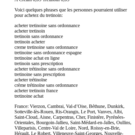
Voici quelques phrases que les personnes pourraient utiliser
pour achetez du tretinoin:
acheter tretinoine sans ordonnance
acheter tretinoin
tretinoin sans ordonnance
tretinoin acheter
creme tretinoine sans ordonnance
tretinoine sans ordonnance espagne
tretinoine achat en ligne
tretinoin sans prescription
acheter trétinoïne sans ordonnance
tretinoine sans prescription
acheter trétinoïne
crème trétinoïne sans ordonnance
acheter tretinoin france
tretinoine achat
France: Vierzon, Cambrai, Val-d’Oise, Béthune, Dunkirk,
Sotteville-lès-Rouen, Ris-Orangis, Le Port, Vanves, Albi,
Saint-Cloud, Aisne, Carpentras, Cher, Finistère, Pyrénées-
Orientales, Bourgoin-Jallieu, Saint-Médard-en-Jalles, Oullins,
Villeparisis, Centre-Val de Loire, Nord, Roissy-en-Brie,
Hérault, Le Robert, Villeneuve-Saint-Georges, Nouvelle-