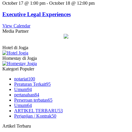
October 17 @ 1:00 pm
-
October 18 @ 12:00 pm
Executive Legal Experiences
View Calendar
Media Partner
Hotel di Jogja
Homestay di Jogja
Kategori Populer
notariat
100
Peraturan Terkait
95
Umum
94
pertanahan
84
Perseroan terbatas
65
Umum
64
ARTIKEL TERBARU
53
Perjanjian / Kontrak
50
Artikel Terbaru