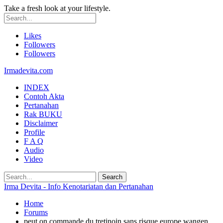
Take a fresh look at your lifestyle.
Likes
Followers
Followers
Irmadevita.com
INDEX
Contoh Akta
Pertanahan
Rak BUKU
Disclaimer
Profile
F A Q
Audio
Video
Irma Devita - Info Kenotariatan dan Pertanahan
Home
Forums
peut on commande du tretinoin sans risque europe wangen