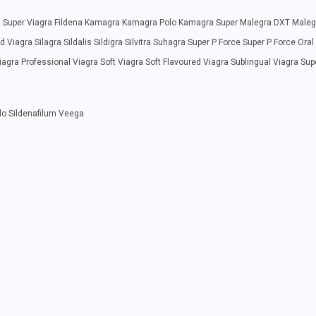
tra Super Viagra Fildena Kamagra Kamagra Polo Kamagra Super Malegra DXT Male
iagra Silagra Sildalis Sildigra Silvitra Suhagra Super P Force Super P Force Oral 
iagra Professional Viagra Soft Viagra Soft Flavoured Viagra Sublingual Viagra Sup
ilo Sildenafilum Veega