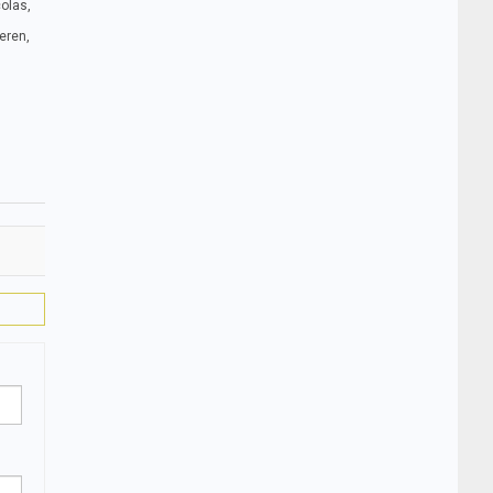
colas,
eren,
,