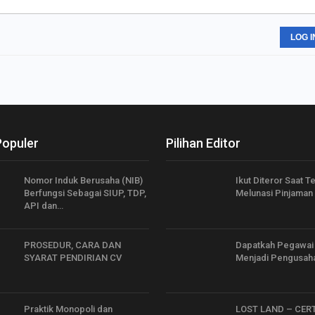
LOG I
Populer
Pilihan Editor
Nomor Induk Berusaha (NIB)
Ikut Diteror Saat 
Berfungsi Sebagai SIUP, TDP,
Melunasi Pinjaman 
API dan…
PROSEDUR, CARA DAN
Dapatkah Pegawai
SYARAT PENDIRIAN CV
Menjadi Pengusah
Praktik Monopoli dan
LOST LAND – CER