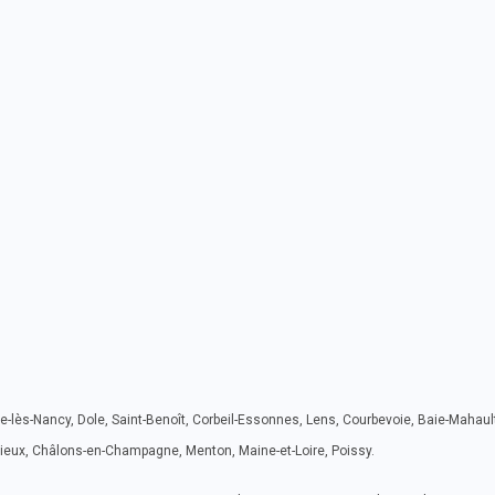
e-lès-Nancy, Dole, Saint-Benoît, Corbeil-Essonnes, Lens, Courbevoie, Baie-Mahaul
Lisieux, Châlons-en-Champagne, Menton, Maine-et-Loire, Poissy.