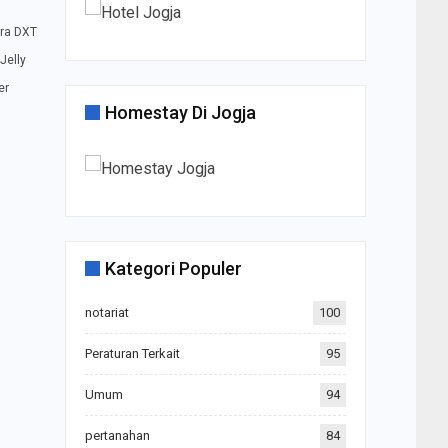
gra DXT
Jelly
er
Homestay Di Jogja
Kategori Populer
notariat
100
Peraturan Terkait
95
Umum
94
pertanahan
84