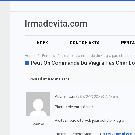
Irmadevita.com
INDEX
CONTOH AKTA
PERT
Home
Forums
peut on commande du viagra pas cher lorie
Peut On Commande Du Viagra Pas Cher Lo
Posted In:
Badan Usaha
Anonymous
On08/04/2025 at 7:45 am
Pharmacie européenne
Visitez notre site web pour acheter viagra
Inactive
Etaient a acheter viagra ==>
https://tinyurl.com