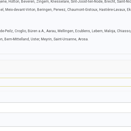
ngene, Hotton, Beveren, Zingem, Knesselare, Sint-Joost-ten-Node, Brecht, Saint-Ni
el, Meix-devant-Virton, Beringen, Perwez, Chaumont-Gistoux, Hastière-Lavaux, Ek
r-de-Peilz, Croglio, Büren a.A., Aarau, Mellingen, Ecublens, Lebern, Maloja, Chiasso
, Bern-Mittelland, Uster, Meyrin, Saint-Ursanne, Arosa.