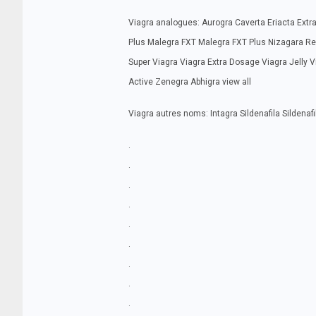
Viagra analogues: Aurogra Caverta Eriacta Ex
Plus Malegra FXT Malegra FXT Plus Nizagara Red V
Super Viagra Viagra Extra Dosage Viagra Jelly V
Active Zenegra Abhigra view all
Viagra autres noms: Intagra Sildenafila Sildenaf
.
.
.
.
.
.
.
.
.