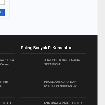
N
Paling Banyak Di Komentari
Teman Tidak
JUAL BELI & BALIK NAMA
Online
SERTIFIKAT
 Negri
PROSEDUR, CARA DAN
a?
SYARAT PENDIRIAN CV
TIFICATE
IZIN USAHA PMA – UNTUK