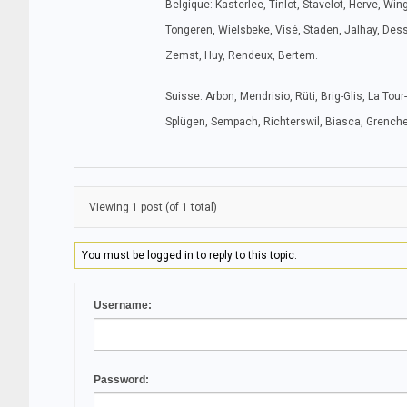
Belgique: Kasterlee, Tinlot, Stavelot, Herve, Wi
Tongeren, Wielsbeke, Visé, Staden, Jalhay, Dess
Zemst, Huy, Rendeux, Bertem.
Suisse: Arbon, Mendrisio, Rüti, Brig-Glis, La Tou
Splügen, Sempach, Richterswil, Biasca, Grenchen
Viewing 1 post (of 1 total)
You must be logged in to reply to this topic.
Username:
Password: