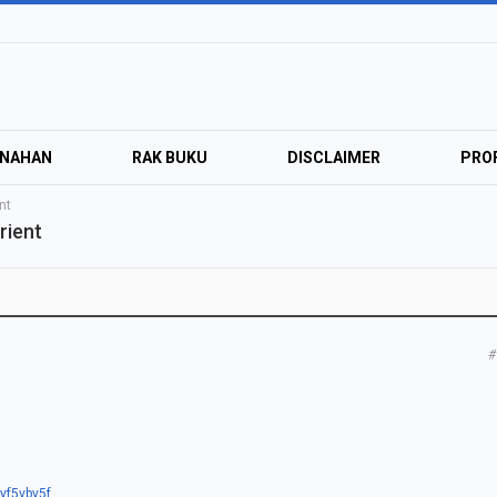
ANAHAN
RAK BUKU
DISCLAIMER
PROF
nt
rient
#
/yf5vbv5f