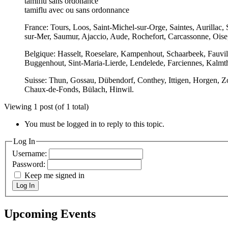
tamiflu sans ordonance
tamiflu avec ou sans ordonnance
France: Tours, Loos, Saint-Michel-sur-Orge, Saintes, Aurillac,
sur-Mer, Saumur, Ajaccio, Aude, Rochefort, Carcassonne, Oise
Belgique: Hasselt, Roeselare, Kampenhout, Schaarbeek, Fauvill
Buggenhout, Sint-Maria-Lierde, Lendelede, Farciennes, Kalmth
Suisse: Thun, Gossau, Dübendorf, Conthey, Ittigen, Horgen, Zo
Chaux-de-Fonds, Bülach, Hinwil.
Viewing 1 post (of 1 total)
You must be logged in to reply to this topic.
Log In
Username:
Password:
Keep me signed in
Log In
Upcoming Events