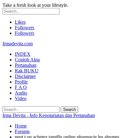
Take a fresh look at your lifestyle.
Likes
Followers
Followers
Irmadevita.com
INDEX
Contoh Akta
Pertanahan
Rak BUKU
Disclaimer
Profile
F A Q
Audio
Video
Irma Devita - Info Kenotariatan dan Pertanahan
Home
Forums
peut t on achetez tamiflu online pharmacie les abymes