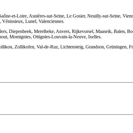
 Saône-et-Loire, Asnières-sur-Seine, Le Gosier, Neuilly-sur-Seine, Vi
, Vénissieux, Lunel, Valenciennes.
ers, Diepenbeek, Merelbeke, Anvers, Rijkevorsel, Maaseik, Balen, Boch
out, Momignies, Ottignies-Louvain-la-Neuve, Ixelles.
llikon, Zollikofen, Val-de-Ruz, Lichtensteig, Grandson, Grüningen, F