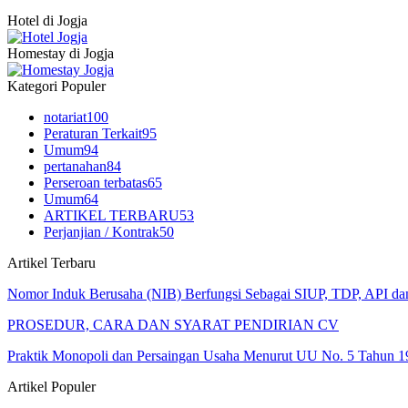
Hotel di Jogja
Homestay di Jogja
Kategori Populer
notariat
100
Peraturan Terkait
95
Umum
94
pertanahan
84
Perseroan terbatas
65
Umum
64
ARTIKEL TERBARU
53
Perjanjian / Kontrak
50
Artikel Terbaru
Nomor Induk Berusaha (NIB) Berfungsi Sebagai SIUP, TDP, API d
PROSEDUR, CARA DAN SYARAT PENDIRIAN CV
Praktik Monopoli dan Persaingan Usaha Menurut UU No. 5 Tahun 1
Artikel Populer