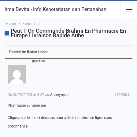
Irma Devita - Info Kenotariatan dan Pertanahan
Home
Forums
Peut T On Commande Brahmi En Pharmacie En
Europe Livraison Rapide Aube
Posted In:
Badan Usaha
Inactive
On10/04/2025 at 4:27 am
Anonymous
#133504
Pharmacie européenne
Cliquez sur le lien ci-dessous pour acheter brahmi en ligne sans
ordonnance