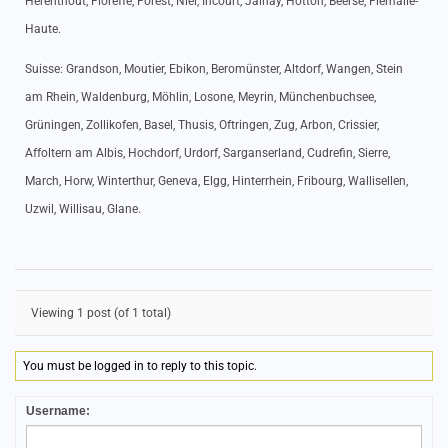
Herenthout, Floreffe, Forest, Niel, Incourt, Jalhay, Hotton, Beerse, Flémalle-
Haute.
Suisse: Grandson, Moutier, Ebikon, Beromünster, Altdorf, Wangen, Stein
am Rhein, Waldenburg, Möhlin, Losone, Meyrin, Münchenbuchsee,
Grüningen, Zollikofen, Basel, Thusis, Oftringen, Zug, Arbon, Crissier,
Affoltern am Albis, Hochdorf, Urdorf, Sarganserland, Cudrefin, Sierre,
March, Horw, Winterthur, Geneva, Elgg, Hinterrhein, Fribourg, Wallisellen,
Uzwil, Willisau, Glane.
Viewing 1 post (of 1 total)
You must be logged in to reply to this topic.
Username: