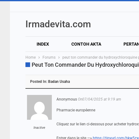
Irmadevita.com
INDEX
CONTOH AKTA
PERTA
Home
Forums
peut ton commander du hydroxychloroquine p
Peut Ton Commander Du Hydroxychloroqui
Posted In:
Badan Usaha
Anonymous
On07/04/2025 at 9:19 am
Pharmacie européenne
Cliquez sur le lien ci-dessous pour acheter hydro
Inactive
Entrer dans le site —>
https://tinyurl.com/hkw5zx