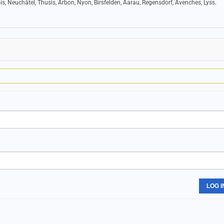
is, Neuchâtel, Thusis, Arbon, Nyon, Birsfelden, Aarau, Regensdorf, Avenches, Lyss.
LOG I