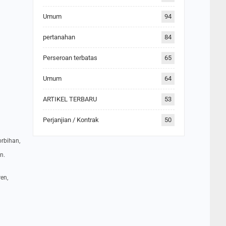
Umum
94
pertanahan
84
Perseroan terbatas
65
Umum
64
ARTIKEL TERBARU
53
Perjanjian / Kontrak
50
orbihan,
n.
ren,