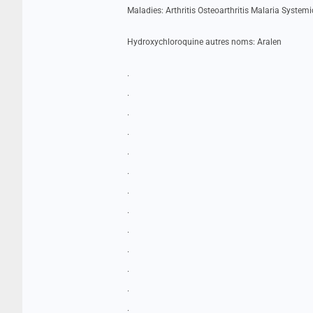
Maladies: Arthritis Osteoarthritis Malaria System
Hydroxychloroquine autres noms: Aralen
.
.
.
.
.
.
.
.
.
.
.
.
.