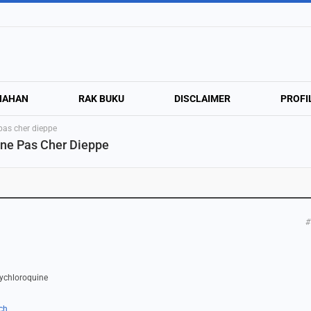
NAHAN
RAK BUKU
DISCLAIMER
PROFI
as cher dieppe
ne Pas Cher Dieppe
#
xychloroquine
ch