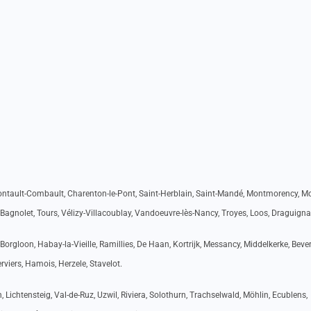
Pontault-Combault, Charenton-le-Pont, Saint-Herblain, Saint-Mandé, Montmorency, M
Bagnolet, Tours, Vélizy-Villacoublay, Vandoeuvre-lès-Nancy, Troyes, Loos, Draguigna
orgloon, Habay-la-Vieille, Ramillies, De Haan, Kortrijk, Messancy, Middelkerke, Beve
viers, Hamois, Herzele, Stavelot.
 Lichtensteig, Val-de-Ruz, Uzwil, Riviera, Solothurn, Trachselwald, Möhlin, Ecublens,