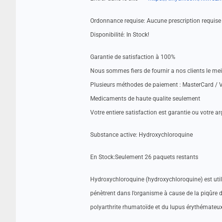
Ordonnance requise: Aucune prescription requise
Disponibilité: In Stock!
Garantie de satisfaction à 100%
Nous sommes fiers de fournir a nos clients le me
Plusieurs méthodes de paiement : MasterCard / V
Medicaments de haute qualite seulement
Votre entiere satisfaction est garantie ou votre a
Substance active: Hydroxychloroquine
En Stock:Seulement 26 paquets restants
Hydroxychloroquine (hydroxychloroquine) est utili
pénètrent dans l’organisme à cause de la piqûre 
polyarthrite rhumatoïde et du lupus érythémateux