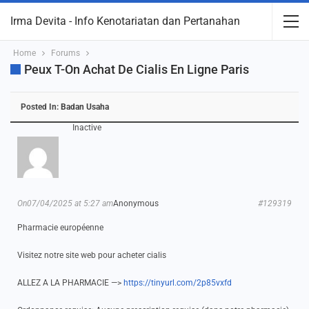
Irma Devita - Info Kenotariatan dan Pertanahan
Home
Forums
Peux T-On Achat De Cialis En Ligne Paris
Posted In:
Badan Usaha
Inactive
On07/04/2025 at 5:27 am
Anonymous
#129319
Pharmacie européenne
Visitez notre site web pour acheter cialis
ALLEZ A LA PHARMACIE —>
https://tinyurl.com/2p85vxfd