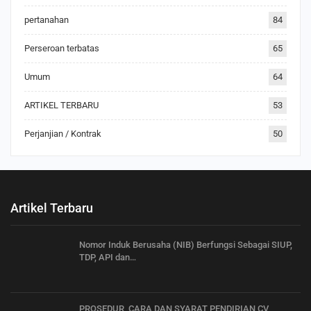
pertanahan
84
Perseroan terbatas
65
Umum
64
ARTIKEL TERBARU
53
Perjanjian / Kontrak
50
Artikel Terbaru
Nomor Induk Berusaha (NIB) Berfungsi Sebagai SIUP,
TDP, API dan…
PROSEDUR, CARA DAN SYARAT PENDIRIAN CV