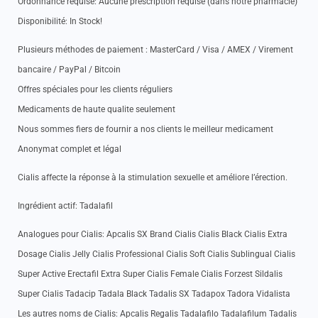
Ordonnance requise: Aucune prescription requise (dans notre pharmacie)
Disponibilité: In Stock!
Plusieurs méthodes de paiement : MasterCard / Visa / AMEX / Virement
bancaire / PayPal / Bitcoin
Offres spéciales pour les clients réguliers
Medicaments de haute qualite seulement
Nous sommes fiers de fournir a nos clients le meilleur medicament
Anonymat complet et légal
Cialis affecte la réponse à la stimulation sexuelle et améliore l’érection.
Ingrédient actif: Tadalafil
Analogues pour Cialis: Apcalis SX Brand Cialis Cialis Black Cialis Extra
Dosage Cialis Jelly Cialis Professional Cialis Soft Cialis Sublingual Cialis
Super Active Erectafil Extra Super Cialis Female Cialis Forzest Sildalis
Super Cialis Tadacip Tadala Black Tadalis SX Tadapox Tadora Vidalista
Les autres noms de Cialis: Apcalis Regalis Tadalafilo Tadalafilum Tadalis