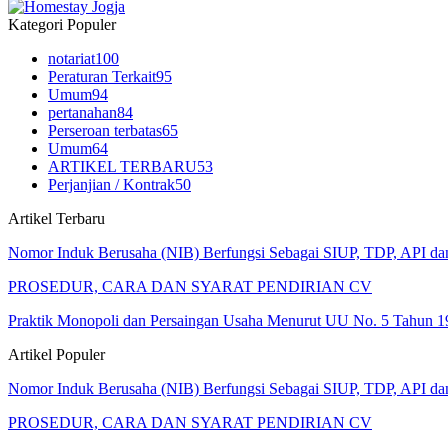
Kategori Populer
notariat
100
Peraturan Terkait
95
Umum
94
pertanahan
84
Perseroan terbatas
65
Umum
64
ARTIKEL TERBARU
53
Perjanjian / Kontrak
50
Artikel Terbaru
Nomor Induk Berusaha (NIB) Berfungsi Sebagai SIUP, TDP, API d
PROSEDUR, CARA DAN SYARAT PENDIRIAN CV
Praktik Monopoli dan Persaingan Usaha Menurut UU No. 5 Tahun 1
Artikel Populer
Nomor Induk Berusaha (NIB) Berfungsi Sebagai SIUP, TDP, API d
PROSEDUR, CARA DAN SYARAT PENDIRIAN CV