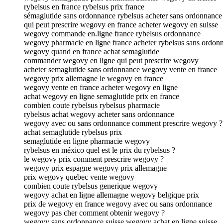
rybelsus en france rybelsus prix france
sémaglutide sans ordonnance rybelsus acheter sans ordonnance
qui peut prescrire wegovy en france acheter wegovy en suisse
wegovy commande en.ligne france rybelsus ordonnance
wegovy pharmacie en ligne france acheter rybelsus sans ordon
wegovy quand en france achat semaglutide
commander wegovy en ligne qui peut prescrire wegovy
acheter semaglutide sans ordonnance wegovy vente en france
wegovy prix allemagne le wegovy en france
wegovy vente en france acheter wegovy en ligne
achat wegovy en ligne semaglutide prix en france
combien coute rybelsus rybelsus pharmacie
rybelsus achat wegovy acheter sans ordonnance
wegovy avec ou sans ordonnance comment prescrire wegovy ?
achat semaglutide rybelsus prix
semaglutide en ligne pharmacie wegovy
rybelsus en méxico quel est le prix du rybelsus ?
le wegovy prix comment prescrire wegovy ?
wegovy prix espagne wegovy prix allemagne
prix wegovy quebec vente wegovy
combien coute rybelsus generique wegovy
wegovy achat en ligne allemagne wegovy belgique prix
prix de wegovy en france wegovy avec ou sans ordonnance
wegovy pas cher comment obtenir wegovy ?
wegovy sans ordonnance suisse wegovy achat en ligne suisse