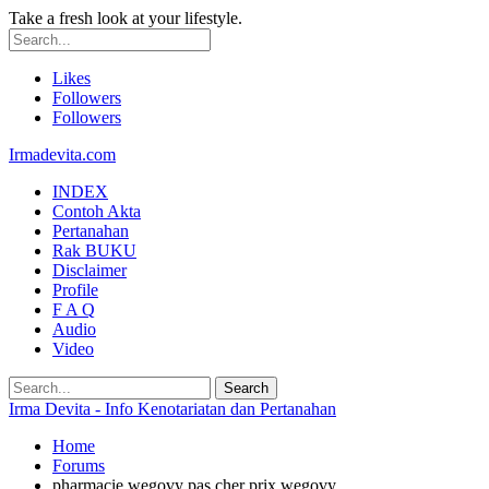
Take a fresh look at your lifestyle.
Likes
Followers
Followers
Irmadevita.com
INDEX
Contoh Akta
Pertanahan
Rak BUKU
Disclaimer
Profile
F A Q
Audio
Video
Irma Devita - Info Kenotariatan dan Pertanahan
Home
Forums
pharmacie wegovy pas cher prix wegovy