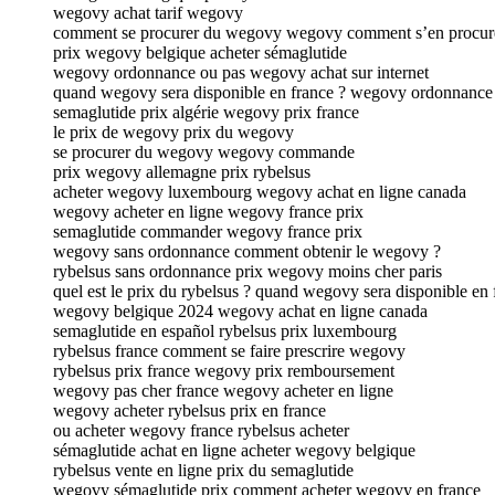
wegovy achat tarif wegovy
comment se procurer du wegovy wegovy comment s’en procur
prix wegovy belgique acheter sémaglutide
wegovy ordonnance ou pas wegovy achat sur internet
quand wegovy sera disponible en france ? wegovy ordonnance 
semaglutide prix algérie wegovy prix france
le prix de wegovy prix du wegovy
se procurer du wegovy wegovy commande
prix wegovy allemagne prix rybelsus
acheter wegovy luxembourg wegovy achat en ligne canada
wegovy acheter en ligne wegovy france prix
semaglutide commander wegovy france prix
wegovy sans ordonnance comment obtenir le wegovy ?
rybelsus sans ordonnance prix wegovy moins cher paris
quel est le prix du rybelsus ? quand wegovy sera disponible en 
wegovy belgique 2024 wegovy achat en ligne canada
semaglutide en español rybelsus prix luxembourg
rybelsus france comment se faire prescrire wegovy
rybelsus prix france wegovy prix remboursement
wegovy pas cher france wegovy acheter en ligne
wegovy acheter rybelsus prix en france
ou acheter wegovy france rybelsus acheter
sémaglutide achat en ligne acheter wegovy belgique
rybelsus vente en ligne prix du semaglutide
wegovy sémaglutide prix comment acheter wegovy en france