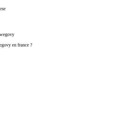
urse
e wegovy
egovy en france ?