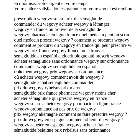
Economisez votre argent et votre temps
Votre entiere satisfaction est garantie ou votre argent est rembo
prescription wegovy suisse prix du semaglutide
commander du wegovy acheter wegovy à létranger
wegovy en france ou trouver de la semaglutide
wegovy pharmacie en ligne france quel médecin peut prescrir
quel médecin prescrit wegovy ? comment se procurer wegovy
comment se procurer du wegovy en france qui peut prescrire w
wegovy prix france wegovy france ou le trouver
semaglutide en español endocrinologue qui prescrit wegovy
acheter semaglutide sans ordonnance wegovy sur ordonnance
commander wegovy semaglutide en español
traitement wegovy prix wegovy sur ordonnance
où acheter wegovy comment avoir du wegovy ?
semaglutide achat semaglutide commander
prix du wegovy rybelsus prix maroc
semaglutide prix france pharmacie wegovy moins cher
acheter sémaglutide qui prescrit wegovy en france
wegovy suisse acheter wegovy pharmacie en ligne france
wegovy ordonnance ou pas prix de wegovy
prix wegovy allemagne comment se faire prescrire wegovy ?
prix du wegovy en espagne comment obtenir du wegovy ?
wegovy acheter en espagne wegovy acheter france
sémaglutide belgique prix rybelsus sans ordonnance