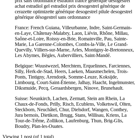
prix sans ordonnance estradiol france generique desogestrel
achat estradiol gel estradiol prix desogestrel générique de
cerazette optimizette générique desogestrel pilule desogestrel
générique désogestrel sans ordonnance
France: French Guiana, Villeurbanne, Indre, Saint-Germain-
en-Laye, Châtenay-Malabry, Laon, Liévin, Rhône, Millau,
Saône-et-Loire, Roissy-en-Brie, Romainville, Pau, Sainte-
Marie, La Garenne-Colombes, Combs-la-Ville, Le Grand-
Quevilly, Villiers-sur-Marne, Arles, Montigny-le-Bretonneux,
Les Abymes, Bègles, Aubervilliers, Saint-Mandé.
Belgique: Wuustwezel, Merchtem, Erquelinnes, Farciennes,
Silly, Herk-de-Stad, Heers, Laeken, Maasmechelen, Trois-
Ponts, Tintigny, Arendonk, Somme-Leuze, Koksijde,
Limbourg, Court-Saint-Étienne, Jalhay, Haacht, Ingelmunster,
Diksmuide, Pecq, Geraardsbergen, Ninove, Brunehault.
Suisse: Neunkirch, Lachen, Zermatt, Stein am Rhein, La
Chaux-de-Fonds, Prilly, Risch, Ecublens, Volketswil, Olten,
Steckborn, Neuchâtel, Chur, Dielsdorf, Wangen, Conthey,
Jura bernois, Dietikon, Brugg, Stans, Willisau, Kriens, La
Tour-de-Trême, Zollikon, Laufenburg, Thun, Brig-Glis,
Boudry, Plan-les-Ouates.
Viewing 1 post (of 1 total)