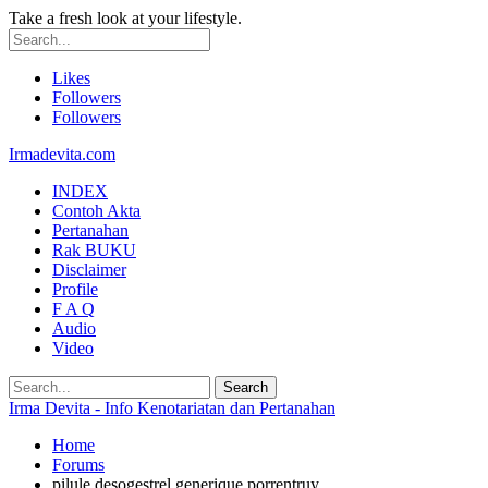
Take a fresh look at your lifestyle.
Likes
Followers
Followers
Irmadevita.com
INDEX
Contoh Akta
Pertanahan
Rak BUKU
Disclaimer
Profile
F A Q
Audio
Video
Irma Devita - Info Kenotariatan dan Pertanahan
Home
Forums
pilule desogestrel generique porrentruy