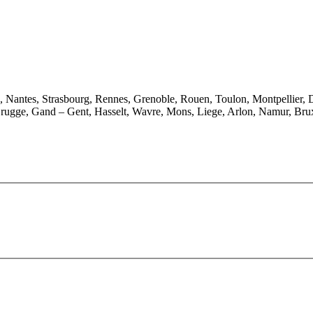
e, Nantes, Strasbourg, Rennes, Grenoble, Rouen, Toulon, Montpellier, 
rugge, Gand – Gent, Hasselt, Wavre, Mons, Liege, Arlon, Namur, Brux