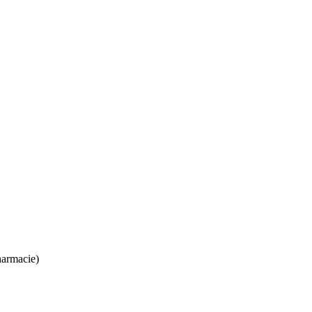
harmacie)