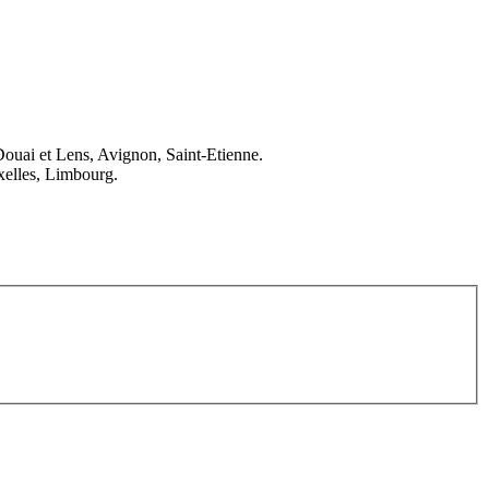
Douai et Lens, Avignon, Saint-Etienne.
elles, Limbourg.