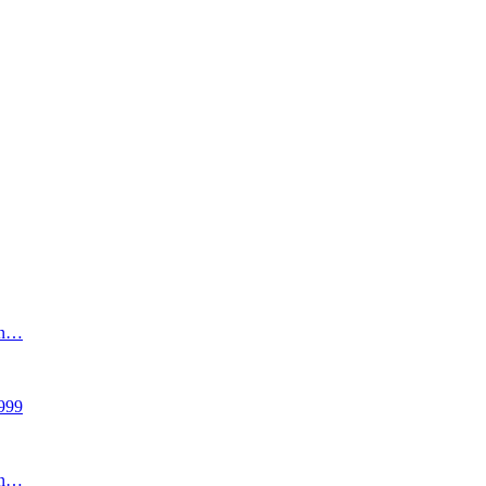
an…
999
an…