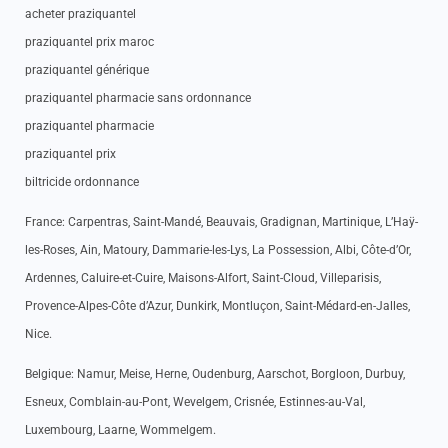
acheter praziquantel
praziquantel prix maroc
praziquantel générique
praziquantel pharmacie sans ordonnance
praziquantel pharmacie
praziquantel prix
biltricide ordonnance
France: Carpentras, Saint-Mandé, Beauvais, Gradignan, Martinique, L’Haÿ-
les-Roses, Ain, Matoury, Dammarie-les-Lys, La Possession, Albi, Côte-d’Or,
Ardennes, Caluire-et-Cuire, Maisons-Alfort, Saint-Cloud, Villeparisis,
Provence-Alpes-Côte d’Azur, Dunkirk, Montluçon, Saint-Médard-en-Jalles,
Nice.
Belgique: Namur, Meise, Herne, Oudenburg, Aarschot, Borgloon, Durbuy,
Esneux, Comblain-au-Pont, Wevelgem, Crisnée, Estinnes-au-Val,
Luxembourg, Laarne, Wommelgem.