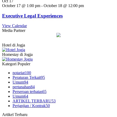
Oct
17
October 17 @ 1:00 pm
-
October 18 @ 12:00 pm
Executive Legal Experiences
View Calendar
Media Partner
Hotel di Jogja
Homestay di Jogja
Kategori Populer
notariat
100
Peraturan Terkait
95
Umum
94
pertanahan
84
Perseroan terbatas
65
Umum
64
ARTIKEL TERBARU
53
Perjanjian / Kontrak
50
Artikel Terbaru