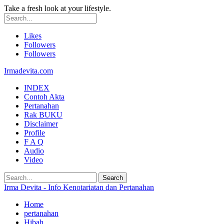
Take a fresh look at your lifestyle.
Likes
Followers
Followers
Irmadevita.com
INDEX
Contoh Akta
Pertanahan
Rak BUKU
Disclaimer
Profile
F A Q
Audio
Video
Irma Devita - Info Kenotariatan dan Pertanahan
Home
pertanahan
Hibah