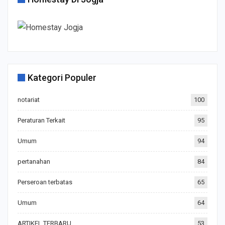
Kategori Populer
notariat
100
Peraturan Terkait
95
Umum
94
pertanahan
84
Perseroan terbatas
65
Umum
64
ARTIKEL TERBARU
53