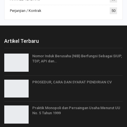
Perjanjian / Kontrak
50
Artikel Terbaru
Nomor Induk Berusaha (NIB) Berfungsi Sebagai SIUP,
TDP, API dan…
PROSEDUR, CARA DAN SYARAT PENDIRIAN CV
Praktik Monopoli dan Persaingan Usaha Menurut UU
No. 5 Tahun 1999