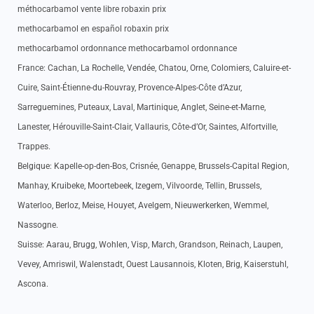
méthocarbamol vente libre robaxin prix
methocarbamol en español robaxin prix
methocarbamol ordonnance methocarbamol ordonnance
France: Cachan, La Rochelle, Vendée, Chatou, Orne, Colomiers, Caluire-et-
Cuire, Saint-Étienne-du-Rouvray, Provence-Alpes-Côte d’Azur,
Sarreguemines, Puteaux, Laval, Martinique, Anglet, Seine-et-Marne,
Lanester, Hérouville-Saint-Clair, Vallauris, Côte-d’Or, Saintes, Alfortville,
Trappes.
Belgique: Kapelle-op-den-Bos, Crisnée, Genappe, Brussels-Capital Region,
Manhay, Kruibeke, Moortebeek, Izegem, Vilvoorde, Tellin, Brussels,
Waterloo, Berloz, Meise, Houyet, Avelgem, Nieuwerkerken, Wemmel,
Nassogne.
Suisse: Aarau, Brugg, Wohlen, Visp, March, Grandson, Reinach, Laupen,
Vevey, Amriswil, Walenstadt, Ouest Lausannois, Kloten, Brig, Kaiserstuhl,
Ascona.