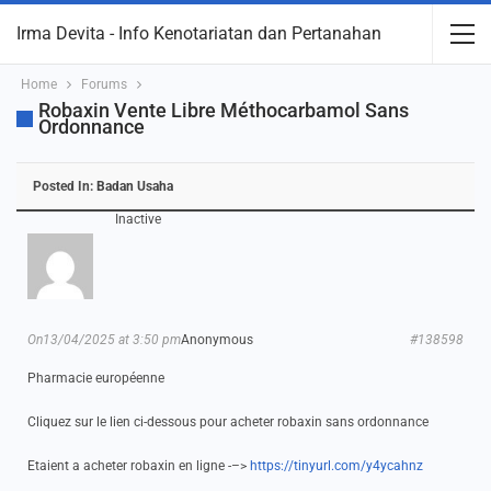
Irma Devita - Info Kenotariatan dan Pertanahan
Home
Forums
Robaxin Vente Libre Méthocarbamol Sans
Ordonnance
Posted In:
Badan Usaha
Inactive
On13/04/2025 at 3:50 pm
Anonymous
#138598
Pharmacie européenne
Cliquez sur le lien ci-dessous pour acheter robaxin sans ordonnance
Etaient a acheter robaxin en ligne -–>
https://tinyurl.com/y4ycahnz