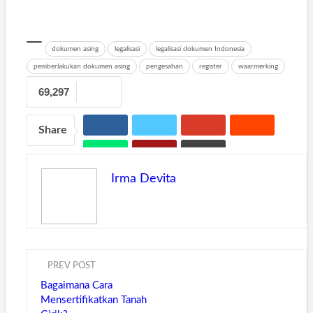
dokumen asing
legalisasi
legalisasi dokumen Indonesia
pemberlakukan dokumen asing
pengesahan
register
waarmerking
69,297
Share
Irma Devita
PREV POST
Bagaimana Cara
Mensertifikatkan Tanah