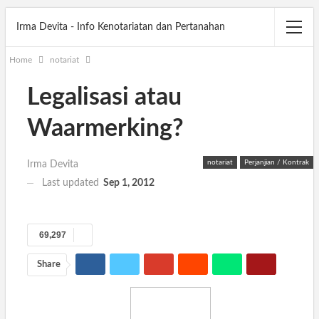
Irma Devita - Info Kenotariatan dan Pertanahan
Home
notariat
Legalisasi atau
Waarmerking?
notariat
Perjanjian / Kontrak
Irma Devita
Last updated
Sep 1, 2012
69,297
Share