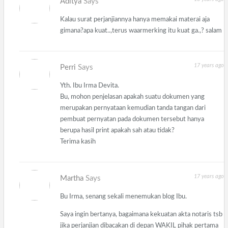
Aditya
Says
Kalau surat perjanjiannya hanya memakai materai aja
gimana?apa kuat..,terus waarmerking itu kuat ga.,? salam
17 years ago
Perri
Says
Yth. Ibu Irma Devita.
Bu, mohon penjelasan apakah suatu dokumen yang
merupakan pernyataan kemudian tanda tangan dari
pembuat pernyatan pada dokumen tersebut hanya
berupa hasil print apakah sah atau tidak?
Terima kasih
17 years ago
Martha
Says
Bu Irma, senang sekali menemukan blog Ibu.
Saya ingin bertanya, bagaimana kekuatan akta notaris tsb
jika perjanjian dibacakan di depan WAKIL pihak pertama