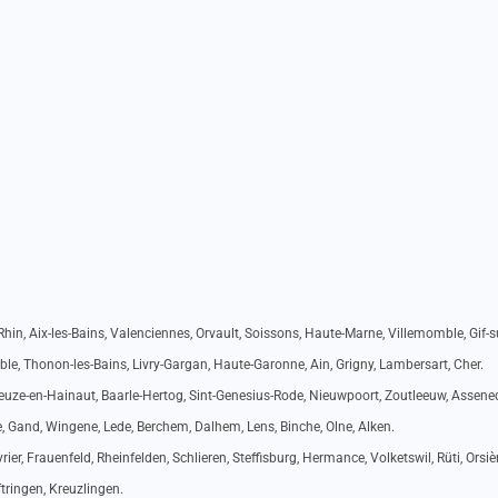
hin, Aix-les-Bains, Valenciennes, Orvault, Soissons, Haute-Marne, Villemomble, Gif-s
ble, Thonon-les-Bains, Livry-Gargan, Haute-Garonne, Ain, Grigny, Lambersart, Cher.
 Leuze-en-Hainaut, Baarle-Hertog, Sint-Genesius-Rode, Nieuwpoort, Zoutleeuw, Assene
, Gand, Wingene, Lede, Berchem, Dalhem, Lens, Binche, Olne, Alken.
rier, Frauenfeld, Rheinfelden, Schlieren, Steffisburg, Hermance, Volketswil, Rüti, Orsiè
tringen, Kreuzlingen.