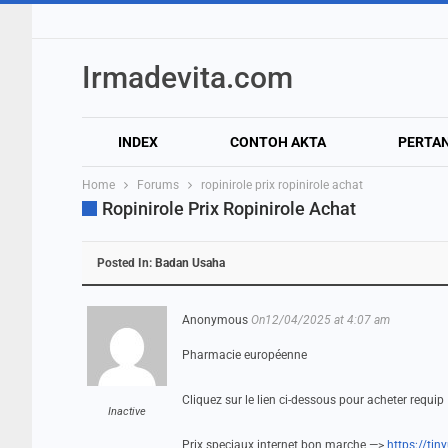
Irmadevita.com
INDEX
CONTOH AKTA
PERTA
Home
Forums
ropinirole prix ropinirole achat
Ropinirole Prix Ropinirole Achat
Posted In:
Badan Usaha
Anonymous
On12/04/2025 at 4:07 am
Pharmacie européenne
Cliquez sur le lien ci-dessous pour acheter requip
Inactive
Prix speciaux internet bon marche —>
https://ti