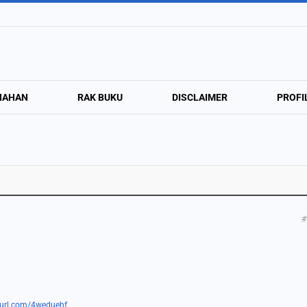
NAHAN
RAK BUKU
DISCLAIMER
PROFI
#
nyurl.com/4weduehf