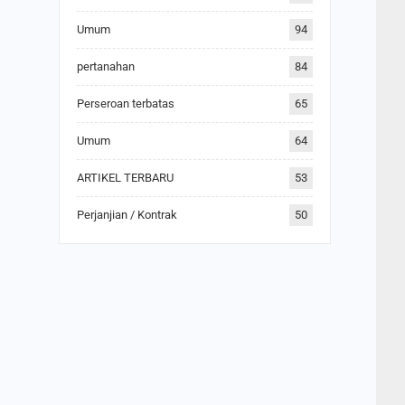
Umum
94
pertanahan
84
Perseroan terbatas
65
Umum
64
ARTIKEL TERBARU
53
Perjanjian / Kontrak
50