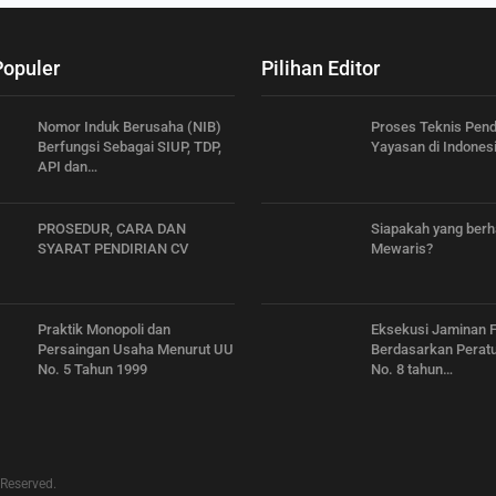
Populer
Pilihan Editor
Nomor Induk Berusaha (NIB)
Proses Teknis Pend
Berfungsi Sebagai SIUP, TDP,
Yayasan di Indones
API dan…
PROSEDUR, CARA DAN
Siapakah yang ber
SYARAT PENDIRIAN CV
Mewaris?
Praktik Monopoli dan
Eksekusi Jaminan F
Persaingan Usaha Menurut UU
Berdasarkan Peratu
No. 5 Tahun 1999
No. 8 tahun…
 Reserved.