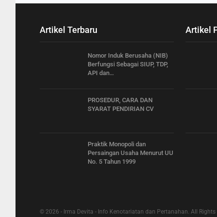
Artikel Terbaru
Artikel 
Nomor Induk Berusaha (NIB)
Berfungsi Sebagai SIUP, TDP,
API dan…
PROSEDUR, CARA DAN
SYARAT PENDIRIAN CV
Praktik Monopoli dan
Persaingan Usaha Menurut UU
No. 5 Tahun 1999
© 2026 - Irma Devita - Info Kenotariatan dan Pertanahan. All Rights