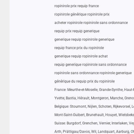
ropinirole prix requip france
ropinirole générique ropinirole prix
acheter ropinirole ropinirole sans ordonnance
requip prix requip generique
generique requip ropinirole generique
requip france prix du ropinirole
generique requip ropinirole achat
requip generique ropinirole sans ordonnance
ropinirole sans ordonnance ropinirole generique
générique du requip prix du ropinirole
France: Meurthe-et-Moselle, Grande-Synthe, Haut-R
Yvette, Bastia, Hérault, Montgeron, Manche, Greno
Belgique: Stoumont, Nijlen, Schoten, Rijkevorsel,
Mont-Saint-Guibert, Brunehault, Houyet, Wielsbeke
Suisse: Burgdorf, Grenchen, Vernier, Interlaken, Vey
Arth, Prättigau/Davos, Wil, Landquart, Aarburg, Of