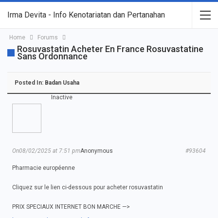
Irma Devita - Info Kenotariatan dan Pertanahan
Home
Forums
Rosuvastatin Acheter En France Rosuvastatine
Sans Ordonnance
Posted In:
Badan Usaha
Inactive
On08/02/2025 at 7:51 pm
Anonymous
#93604
Pharmacie européenne
Cliquez sur le lien ci-dessous pour acheter rosuvastatin
PRIX SPECIAUX INTERNET BON MARCHE —>