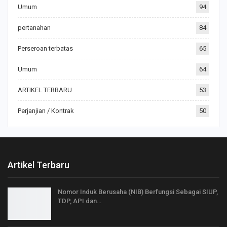
Umum
94
pertanahan
84
Perseroan terbatas
65
Umum
64
ARTIKEL TERBARU
53
Perjanjian / Kontrak
50
Artikel Terbaru
Nomor Induk Berusaha (NIB) Berfungsi Sebagai SIUP,
TDP, API dan…