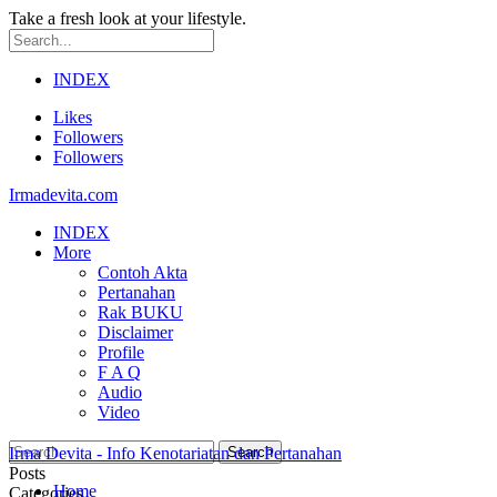
Take a fresh look at your lifestyle.
INDEX
Likes
Followers
Followers
Irmadevita.com
INDEX
More
Contoh Akta
Pertanahan
Rak BUKU
Disclaimer
Profile
F A Q
Audio
Video
Irma Devita - Info Kenotariatan dan Pertanahan
Posts
Home
Categories