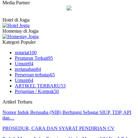
Media Partner
Hotel di Jogja
Homestay di Jogja
Kategori Populer
notariat
100
Peraturan Terkait
95
Umum
94
pertanahan
84
Perseroan terbatas
65
Umum
64
ARTIKEL TERBARU
53
Perjanjian / Kontrak
50
Artikel Terbaru
Nomor Induk Berusaha (NIB) Berfungsi Sebagai SIUP, TDP, API
dan…
PROSEDUR, CARA DAN SYARAT PENDIRIAN CV