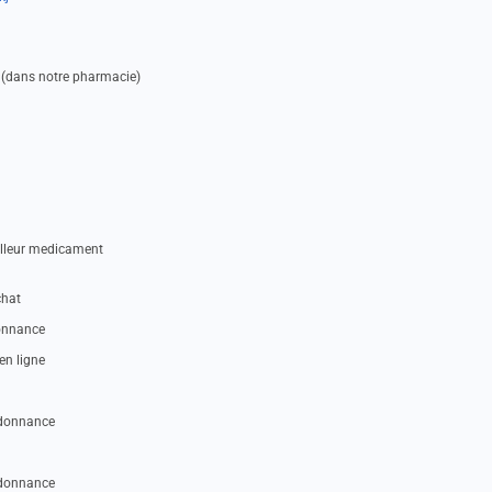
 (dans notre pharmacie)
illeur medicament
chat
donnance
en ligne
rdonnance
rdonnance