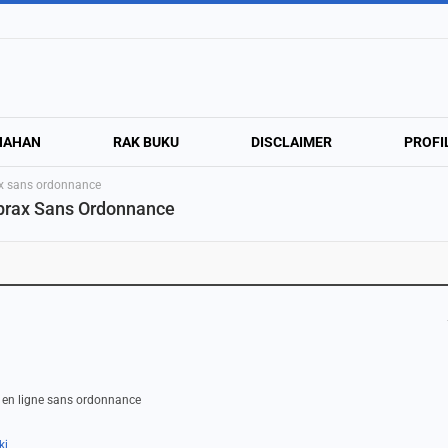
NAHAN
RAK BUKU
DISCLAIMER
PROFI
x sans ordonnance
prax Sans Ordonnance
x en ligne sans ordonnance
kj