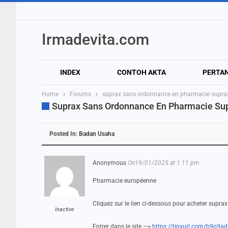
Irmadevita.com
INDEX
CONTOH AKTA
PERTA
Home
Forums
suprax sans ordonnance en pharmacie supra
Suprax Sans Ordonnance En Pharmacie Su
Posted In:
Badan Usaha
Anonymous
On19/01/2025 at 1:11 pm
Pharmacie européenne
Cliquez sur le lien ci-dessous pour acheter supra
Inactive
Entrer dans le site —>
https://tinyurl.com/b9p9ad