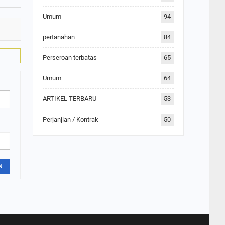
Umum
94
pertanahan
84
Perseroan terbatas
65
Umum
64
ARTIKEL TERBARU
53
Perjanjian / Kontrak
50
N