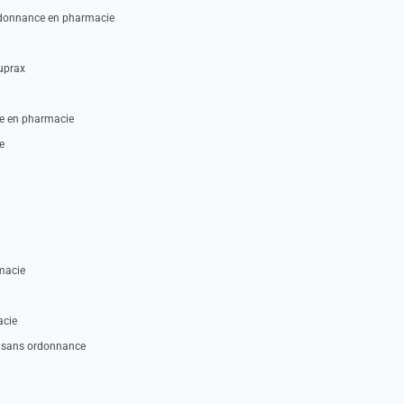
rdonnance en pharmacie
uprax
e en pharmacie
e
macie
acie
u sans ordonnance