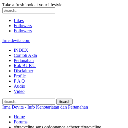
Take a fresh look at your lifestyle.
Likes
Followers
Followers
Irmadevita.com
INDEX
Contoh Akta
Pertanahan
Rak BUKU
Disclaimer
Profile
F A Q
Audio
Video
Irma Devita - Info Kenotariatan dan Pertanahan
Home
Forums
tétracycline sans ordonnance acheter tétracycline