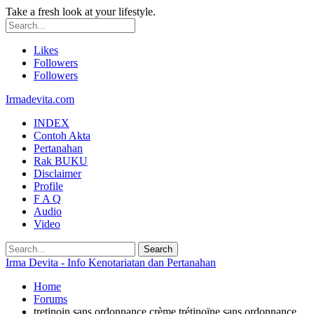
Take a fresh look at your lifestyle.
Likes
Followers
Followers
Irmadevita.com
INDEX
Contoh Akta
Pertanahan
Rak BUKU
Disclaimer
Profile
F A Q
Audio
Video
Irma Devita - Info Kenotariatan dan Pertanahan
Home
Forums
tretinoin sans ordonnance crème trétinoïne sans ordonnance