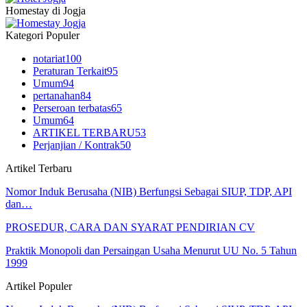
Homestay di Jogja
Kategori Populer
notariat
100
Peraturan Terkait
95
Umum
94
pertanahan
84
Perseroan terbatas
65
Umum
64
ARTIKEL TERBARU
53
Perjanjian / Kontrak
50
Artikel Terbaru
Nomor Induk Berusaha (NIB) Berfungsi Sebagai SIUP, TDP, API
dan…
PROSEDUR, CARA DAN SYARAT PENDIRIAN CV
Praktik Monopoli dan Persaingan Usaha Menurut UU No. 5 Tahun
1999
Artikel Populer