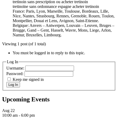
tretinoin sans prescription ou acheter tretinoin
tretinoïne sans ordonnance espagne acheter tretinoin
France: Paris, Lyon, Marseille, Toulouse, Bordeaux, Lille,
Nice, Nantes, Strasbourg, Rennes, Grenoble, Rouen, Toulon,
Montpellier, Douai et Lens, Avignon, Saint-Etienne.
Belgique: Anvers – Antwerpen, Louvain – Leuven, Bruges –
Brugge, Gand – Gent, Hasselt, Wavre, Mons, Liege, Arlon,
Namur, Bruxelles, Limbourg.
Viewing 1 post (of 1 total)
You must be logged in to reply to this topic.
Log In
Username:
Password:
Keep me signed in
Log In
Upcoming Events
Aug
22
10:00 am
-
6:00 pm