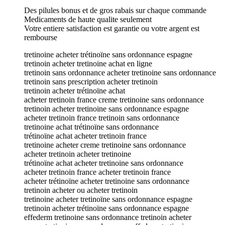
Des pilules bonus et de gros rabais sur chaque commande
Medicaments de haute qualite seulement
Votre entiere satisfaction est garantie ou votre argent est
rembourse
tretinoine acheter trétinoïne sans ordonnance espagne
tretinoin acheter tretinoine achat en ligne
tretinoin sans ordonnance acheter tretinoine sans ordonnance
tretinoin sans prescription acheter tretinoin
tretinoin acheter trétinoïne achat
acheter tretinoin france creme tretinoine sans ordonnance
tretinoin acheter tretinoine sans ordonnance espagne
acheter tretinoin france tretinoin sans ordonnance
tretinoine achat trétinoïne sans ordonnance
trétinoïne achat acheter tretinoin france
tretinoine acheter creme tretinoine sans ordonnance
acheter tretinoin acheter tretinoine
trétinoïne achat acheter tretinoine sans ordonnance
acheter tretinoin france acheter tretinoin france
acheter trétinoïne acheter tretinoine sans ordonnance
tretinoin acheter ou acheter tretinoin
tretinoine acheter tretinoïne sans ordonnance espagne
tretinoin acheter trétinoïne sans ordonnance espagne
effederm tretinoine sans ordonnance tretinoin acheter