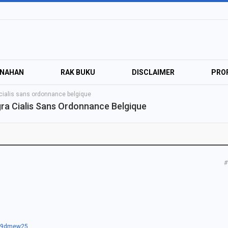
ANAHAN
RAK BUKU
DISCLAIMER
PROF
 cialis sans ordonnance belgique
gra Cialis Sans Ordonnance Belgique
#
m/29dmew25