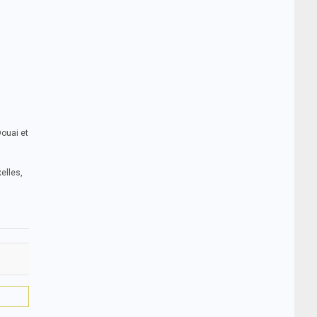
Douai et
elles,