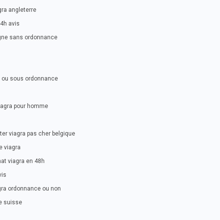
gra angleterre
24h avis
ligne sans ordonnance
re ou sous ordonnance
iagra pour homme
er viagra pas cher belgique
e viagra
at viagra en 48h
vis
gra ordonnance ou non
e suisse