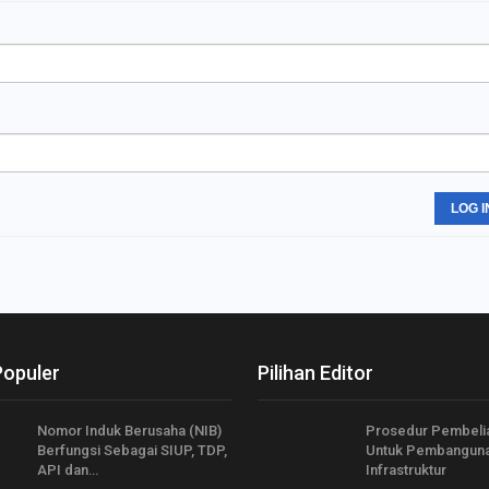
LOG I
Populer
Pilihan Editor
Nomor Induk Berusaha (NIB)
Prosedur Pembeli
Berfungsi Sebagai SIUP, TDP,
Untuk Pembangun
API dan…
Infrastruktur