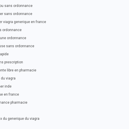
ec ou sans ordonnance
eter sans ordonnance
r viagra generique en france
ans ordonnance
l une ordonnance
uisse sans ordonnance
rapide
ns prescription
ente libre en pharmacie
 du viagra
her inde
ue en france
onnance pharmacie
x du generique du viagra