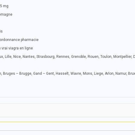
25 mg
lemagne
is
ns ordonnance pharmacie
vrai viagra en ligne
x, Lille, Nice, Nantes, Strasbourg, Rennes, Grenoble, Rouen, Toulon, Montpellier, 
, Bruges – Brugge, Gand – Gent, Hasselt, Wavre, Mons, Liege, Arlon, Namur, Brux