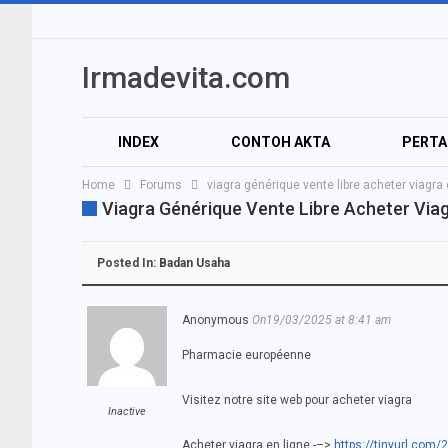
Irmadevita.com
INDEX
CONTOH AKTA
PERT
Home
Forums
viagra générique vente libre acheter viagra
Viagra Générique Vente Libre Acheter Via
Posted In:
Badan Usaha
Anonymous
On19/03/2025 at 8:41 am
Pharmacie européenne
Visitez notre site web pour acheter viagra
Inactive
Acheter viagra en ligne -–>
https://tinyurl.co