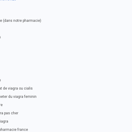
se (dans notre pharmacie)
s
m
 de viagra ou cialis
eter du viagra feminin
re
ra pas cher
iagra
 pharmacie france