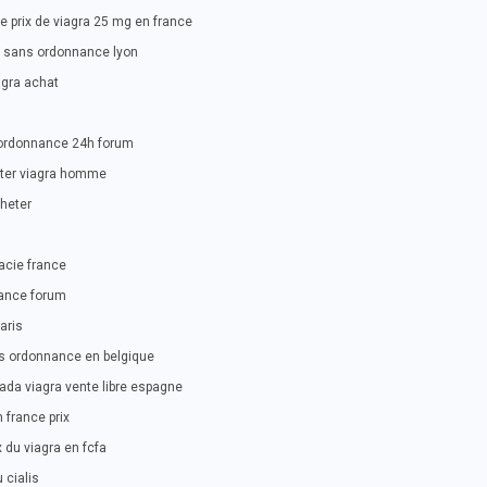
 prix de viagra 25 mg en france
a sans ordonnance lyon
agra achat
 ordonnance 24h forum
eter viagra homme
heter
acie france
france forum
aris
ns ordonnance en belgique
ada viagra vente libre espagne
 france prix
 du viagra en fcfa
 cialis