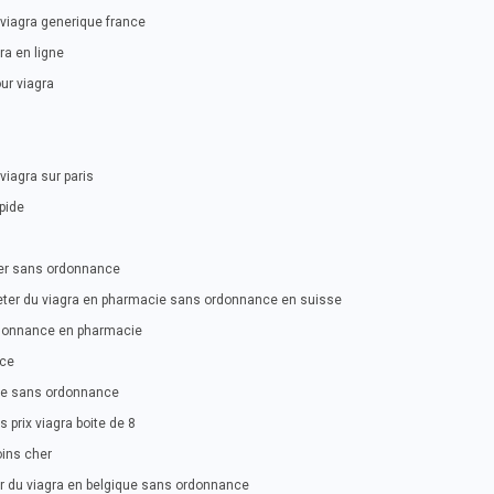
viagra generique france
ra en ligne
our viagra
viagra sur paris
apide
her sans ordonnance
heter du viagra en pharmacie sans ordonnance en suisse
rdonnance en pharmacie
nce
ce sans ordonnance
prix viagra boite de 8
oins cher
r du viagra en belgique sans ordonnance