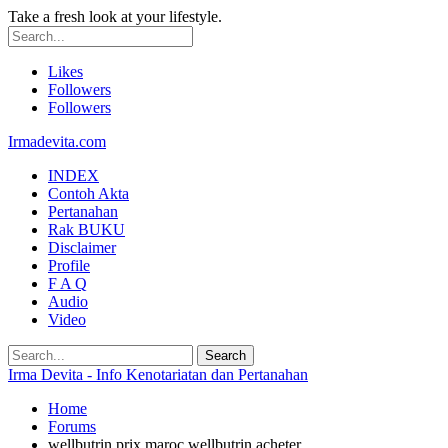
Take a fresh look at your lifestyle.
Likes
Followers
Followers
Irmadevita.com
INDEX
Contoh Akta
Pertanahan
Rak BUKU
Disclaimer
Profile
F A Q
Audio
Video
Irma Devita - Info Kenotariatan dan Pertanahan
Home
Forums
wellbutrin prix maroc wellbutrin acheter