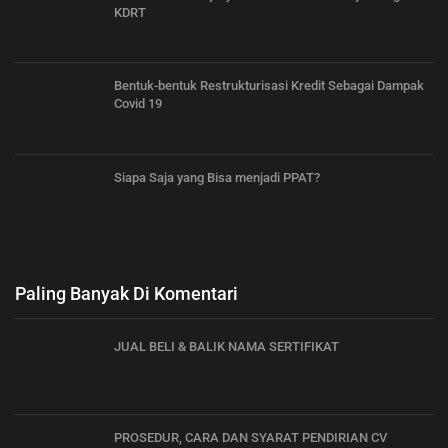
KDRT
Bentuk-bentuk Restrukturisasi Kredit Sebagai Dampak
Covid 19
Siapa Saja yang Bisa menjadi PPAT?
Paling Banyak Di Komentari
JUAL BELI & BALIK NAMA SERTIFIKAT
PROSEDUR, CARA DAN SYARAT PENDIRIAN CV