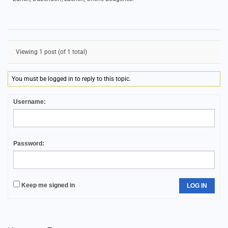
Viewing 1 post (of 1 total)
You must be logged in to reply to this topic.
Username:
Password:
Keep me signed in
LOG IN