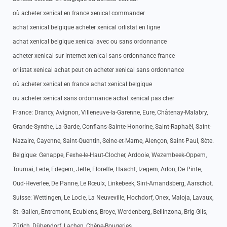
où acheter xenical en france xenical commander
achat xenical belgique acheter xenical orlistat en ligne
achat xenical belgique xenical avec ou sans ordonnance
acheter xenical sur internet xenical sans ordonnance france
orlistat xenical achat peut on acheter xenical sans ordonnance
où acheter xenical en france achat xenical belgique
ou acheter xenical sans ordonnance achat xenical pas cher
France: Drancy, Avignon, Villeneuve-la-Garenne, Eure, Châtenay-Malabry,
Grande-Synthe, La Garde, Conflans-Sainte-Honorine, Saint-Raphaël, Saint-
Nazaire, Cayenne, Saint-Quentin, Seine-et-Marne, Alençon, Saint-Paul, Sète.
Belgique: Genappe, Fexhe-le-Haut-Clocher, Ardooie, Wezembeek-Oppem,
Tournai, Lede, Edegem, Jette, Floreffe, Haacht, Izegem, Arlon, De Pinte,
Oud-Heverlee, De Panne, Le Rœulx, Linkebeek, Sint-Amandsberg, Aarschot.
Suisse: Wettingen, Le Locle, La Neuveville, Hochdorf, Onex, Maloja, Lavaux,
St. Gallen, Entremont, Ecublens, Broye, Werdenberg, Bellinzona, Brig-Glis,
Zürich, Dübendorf, Lachen, Chêne-Bougeries.