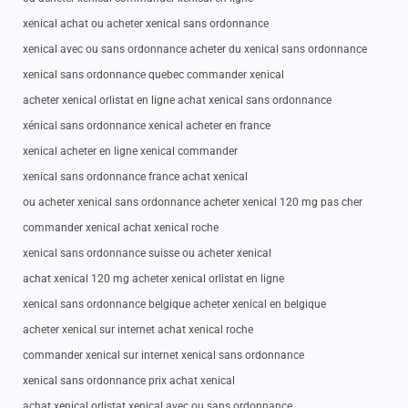
xenical achat ou acheter xenical sans ordonnance
xenical avec ou sans ordonnance acheter du xenical sans ordonnance
xenical sans ordonnance quebec commander xenical
acheter xenical orlistat en ligne achat xenical sans ordonnance
xénical sans ordonnance xenical acheter en france
xenical acheter en ligne xenical commander
xenical sans ordonnance france achat xenical
ou acheter xenical sans ordonnance acheter xenical 120 mg pas cher
commander xenical achat xenical roche
xenical sans ordonnance suisse ou acheter xenical
achat xenical 120 mg acheter xenical orlistat en ligne
xenical sans ordonnance belgique acheter xenical en belgique
acheter xenical sur internet achat xenical roche
commander xenical sur internet xenical sans ordonnance
xenical sans ordonnance prix achat xenical
achat xenical orlistat xenical avec ou sans ordonnance