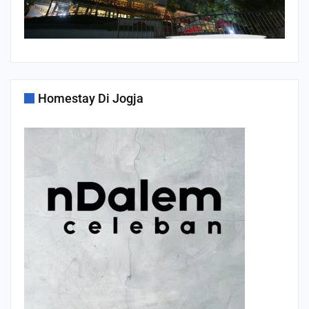
Homestay Di Jogja