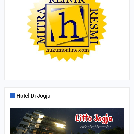
Hotel Di Jogja