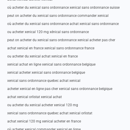
où acheter du xenical sans ordonnance xenical sans ordonnance suisse
peut on acheter du xenical sans ordonnance commander xenical
où acheter du xenical sans ordonnance achat xenical sans ordonnance
ou acheter xenical 120 mg xénical sans ordonnance
peut on acheter du xenical sans ordonnance xenical acheter pas cher
achat xenical en france xenical sans ordonnance france
ou acheter du xenical achat xenical en france
xenical achat en ligne xenical sans ordonnance belgique
xenical acheter xenical sans ordonnance belgique
xenical sans ordonnance quebec achat xenical
acheter xenical en ligne pas cher xenical sans ordonnance belgique
achat xenical orlistat xenical achat
ou acheter du xenical acheter xenical 120 mg
xenical sans ordonnance quebec achat xenical orlistat
achat xenical 120 mg xenical acheter en france
où acheter xenical commander xenical en ligne