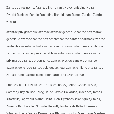
Zantac autres noms: Azantac Bismo ranit Novo ranitidine Nu ranit
Pylorid Raniplex Ranitic Ranitidina Ranitidinum Rantec Zaedoc Zantic
view all
azantac prix générique azantac azantac générique zantac prix maroc
generique azantac zantac prix acheter zantac zantac pharmacie zantac
vente libre azantac achat azantac avec ou sans ordonnance ranitidine
zantac prix azantac prix injectable azantac sans ordonnance azantac
prix maroc azantac ordonnance zantac avec ou sans ordonnance
azantac generique zantac belgique acheter zantac en ligne prix zantac
zantac france zantac sans ordonnance prix azantac 300
France: Saint-Louis, La Teste-de-Buch, Rodez, Belfort, Corse-du-Sud,
Somme, Sucy-en-Brie, Torcy, Haute-Savoie, Calvados, Ardennes, Tarbes,
Alfortville, Lagny-sur-Marne, Saint-Ouen, Pyrénées-Atlantiques, Stains,
Amiens, Rambouillet, Gironde, Hérault, Territoire de Belfort, Fresnes,
Vitrolles, Fréjus, Yerres, Drôme, Lille, Blagnac, Doubs, Marignane, Mantes-