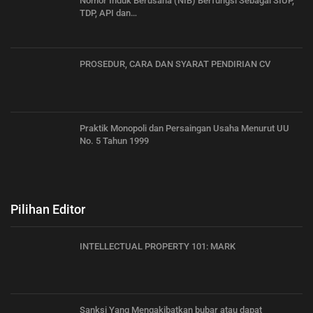
Nomor Induk Berusaha (NIB) Berfungsi Sebagai SIUP,
TDP, API dan…
PROSEDUR, CARA DAN SYARAT PENDIRIAN CV
Praktik Monopoli dan Persaingan Usaha Menurut UU
No. 5 Tahun 1999
Pilihan Editor
INTELLECTUAL PROPERTY 101: MARK
Sanksi Yang Mengakibatkan bubar atau dapat