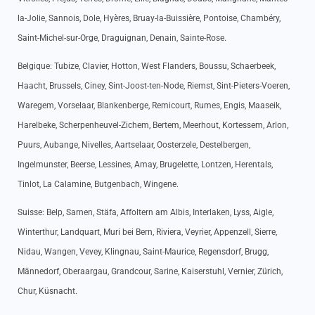
la-Jolie, Sannois, Dole, Hyères, Bruay-la-Buissière, Pontoise, Chambéry,
Saint-Michel-sur-Orge, Draguignan, Denain, Sainte-Rose.
Belgique: Tubize, Clavier, Hotton, West Flanders, Boussu, Schaerbeek,
Haacht, Brussels, Ciney, Sint-Joost-ten-Node, Riemst, Sint-Pieters-Voeren,
Waregem, Vorselaar, Blankenberge, Remicourt, Rumes, Engis, Maaseik,
Harelbeke, Scherpenheuvel-Zichem, Bertem, Meerhout, Kortessem, Arlon,
Puurs, Aubange, Nivelles, Aartselaar, Oosterzele, Destelbergen,
Ingelmunster, Beerse, Lessines, Amay, Brugelette, Lontzen, Herentals,
Tinlot, La Calamine, Butgenbach, Wingene.
Suisse: Belp, Sarnen, Stäfa, Affoltern am Albis, Interlaken, Lyss, Aigle,
Winterthur, Landquart, Muri bei Bern, Riviera, Veyrier, Appenzell, Sierre,
Nidau, Wangen, Vevey, Klingnau, Saint-Maurice, Regensdorf, Brugg,
Männedorf, Oberaargau, Grandcour, Sarine, Kaiserstuhl, Vernier, Zürich,
Chur, Küsnacht.