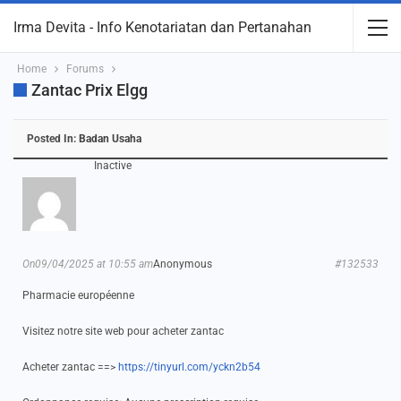
Irma Devita - Info Kenotariatan dan Pertanahan
Home
Forums
Zantac Prix Elgg
Posted In:
Badan Usaha
Inactive
On09/04/2025 at 10:55 am
Anonymous
#132533
Pharmacie européenne
Visitez notre site web pour acheter zantac
Acheter zantac ==>
https://tinyurl.com/yckn2b54