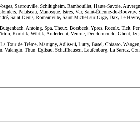
osges, Sartrouville, Schiltigheim, Rambouillet, Haute-Savoie, Auver
omiers, Palaiseau, Manosque, Istres, Var, Saint-Étienne-du-Rouvray, S
ndré, Saint-Denis, Romainville, Saint-Michel-sur-Orge, Dax, Le Havre
 Butgenbach, Antoing, Spa, Theux, Borsbeek, Ypres, Roeulx, Tielt, Pe
irton, Kortrijk, Wilrijk, Anderlecht, Veurne, Dendermonde, Ghent, Ize
, La Tour-de-Trême, Martigny, Adliswil, Lutry, Basel, Chiasso, Wange
, Valangin, Thun, Eglisau, Schaffhausen, Laufenburg, La Sarraz, Cont