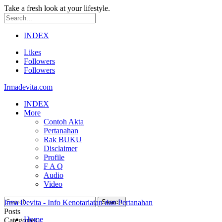
Take a fresh look at your lifestyle.
INDEX
Likes
Followers
Followers
Irmadevita.com
INDEX
More
Contoh Akta
Pertanahan
Rak BUKU
Disclaimer
Profile
F A Q
Audio
Video
Irma Devita - Info Kenotariatan dan Pertanahan
Posts
Home
Categories