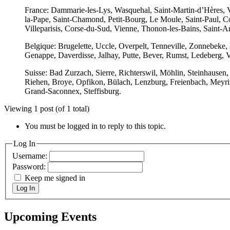
France: Dammarie-les-Lys, Wasquehal, Saint-Martin-d’Hères, V
la-Pape, Saint-Chamond, Petit-Bourg, Le Moule, Saint-Paul, Col
Villeparisis, Corse-du-Sud, Vienne, Thonon-les-Bains, Saint-A
Belgique: Brugelette, Uccle, Overpelt, Tenneville, Zonnebeke,
Genappe, Daverdisse, Jalhay, Putte, Bever, Rumst, Ledeberg, V
Suisse: Bad Zurzach, Sierre, Richterswil, Möhlin, Steinhausen
Riehen, Broye, Opfikon, Bülach, Lenzburg, Freienbach, Meyrin
Grand-Saconnex, Steffisburg.
Viewing 1 post (of 1 total)
You must be logged in to reply to this topic.
Log In
Username:
Password:
Keep me signed in
Log In
Upcoming Events