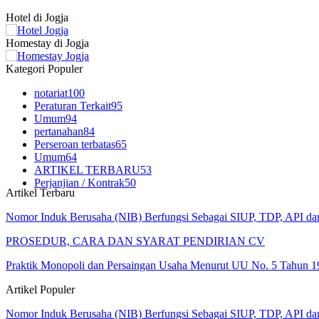
Hotel di Jogja
Homestay di Jogja
Kategori Populer
notariat
100
Peraturan Terkait
95
Umum
94
pertanahan
84
Perseroan terbatas
65
Umum
64
ARTIKEL TERBARU
53
Perjanjian / Kontrak
50
Artikel Terbaru
Nomor Induk Berusaha (NIB) Berfungsi Sebagai SIUP, TDP, API d
PROSEDUR, CARA DAN SYARAT PENDIRIAN CV
Praktik Monopoli dan Persaingan Usaha Menurut UU No. 5 Tahun 1
Artikel Populer
Nomor Induk Berusaha (NIB) Berfungsi Sebagai SIUP, TDP, API d