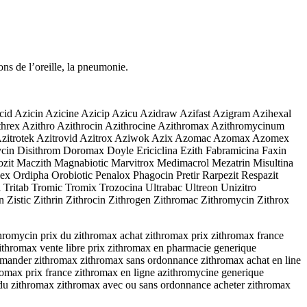
ions de l’oreille, la pneumonie.
cid Azicin Azicine Azicip Azicu Azidraw Azifast Azigram Azihexal
hrex Azithro Azithrocin Azithrocine Azithromax Azithromycinum
arma Azitrotek Azitrovid Azitrox Aziwok Azix Azomac Azomax Azomex
cin Disithrom Doromax Doyle Ericiclina Ezith Fabramicina Faxin
zit Maczith Magnabiotic Marvitrox Medimacrol Mezatrin Misultina
 Ordipha Orobiotic Penalox Phagocin Pretir Rarpezit Respazit
l Tritab Tromic Tromix Trozocina Ultrabac Ultreon Unizitro
 Zistic Zithrin Zithrocin Zithrogen Zithromac Zithromycin Zithrox
hromycin prix du zithromax achat zithromax prix zithromax france
thromax vente libre prix zithromax en pharmacie generique
mander zithromax zithromax sans ordonnance zithromax achat en line
romax prix france zithromax en ligne azithromycine generique
 du zithromax zithromax avec ou sans ordonnance acheter zithromax