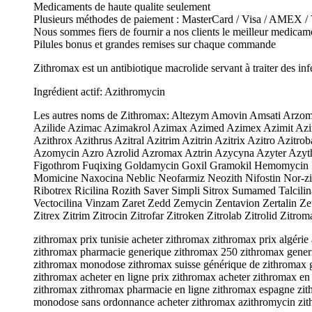
Medicaments de haute qualite seulement
Plusieurs méthodes de paiement : MasterCard / Visa / AMEX / V
Nous sommes fiers de fournir a nos clients le meilleur medicam
Pilules bonus et grandes remises sur chaque commande
Zithromax est un antibiotique macrolide servant à traiter des infec
Ingrédient actif: Azithromycin
Les autres noms de Zithromax: Altezym Amovin Amsati Arzomici
Azilide Azimac Azimakrol Azimax Azimed Azimex Azimit Azimy
Azithrox Azithrus Azitral Azitrim Azitrin Azitrix Azitro Azi
Azomycin Azro Azrolid Azromax Aztrin Azycyna Azyter Azyth 
Figothrom Fuqixing Goldamycin Goxil Gramokil Hemomycin I-
Momicine Naxocina Neblic Neofarmiz Neozith Nifostin Nor-zi
Ribotrex Ricilina Rozith Saver Simpli Sitrox Sumamed Talcilin
Vectocilina Vinzam Zaret Zedd Zemycin Zentavion Zertalin Zet
Zitrex Zitrim Zitrocin Zitrofar Zitroken Zitrolab Zitrolid Zi
zithromax prix tunisie acheter zithromax zithromax prix algér
zithromax pharmacie generique zithromax 250 zithromax gener
zithromax monodose zithromax suisse générique de zithromax 
zithromax acheter en ligne prix zithromax acheter zithromax e
zithromax zithromax pharmacie en ligne zithromax espagne zith
monodose sans ordonnance acheter zithromax azithromycin zi