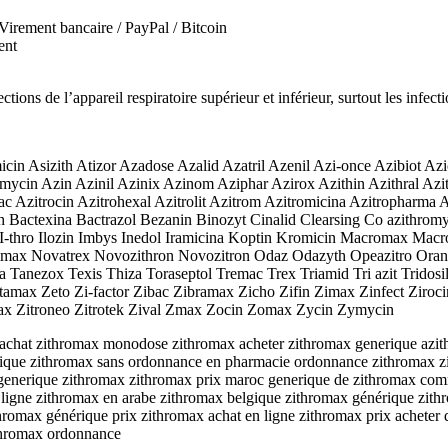
irement bancaire / PayPal / Bitcoin
ent
tions de l’appareil respiratoire supérieur et inférieur, surtout les infect
n Asizith Atizor Azadose Azalid Azatril Azenil Azi-once Azibiot Azi
cin Azin Azinil Azinix Azinom Aziphar Azirox Azithin Azithral Azit
trobac Azitrocin Azitrohexal Azitrolit Azitrom Azitromicina Azitroph
Bactexina Bactrazol Bezanin Binozyt Cinalid Clearsing Co azithromy
thro Ilozin Imbys Inedol Iramicina Koptin Kromicin Macromax Macro
max Novatrex Novozithron Novozitron Odaz Odazyth Opeazitro Oranex
a Tanezox Texis Thiza Toraseptol Tremac Trex Triamid Tri azit Tridosi
amax Zeto Zi-factor Zibac Zibramax Zicho Zifin Zimax Zinfect Zirocin
tromax Zitroneo Zitrotek Zival Zmax Zocin Zomax Zycin Zymycin
ie achat zithromax monodose zithromax acheter zithromax generique azit
ique zithromax sans ordonnance en pharmacie ordonnance zithromax zi
generique zithromax zithromax prix maroc generique de zithromax com
n ligne zithromax en arabe zithromax belgique zithromax générique zith
romax générique prix zithromax achat en ligne zithromax prix acheter
thromax ordonnance