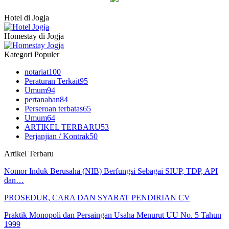
Hotel di Jogja
Homestay di Jogja
Kategori Populer
notariat
100
Peraturan Terkait
95
Umum
94
pertanahan
84
Perseroan terbatas
65
Umum
64
ARTIKEL TERBARU
53
Perjanjian / Kontrak
50
Artikel Terbaru
Nomor Induk Berusaha (NIB) Berfungsi Sebagai SIUP, TDP, API
dan…
PROSEDUR, CARA DAN SYARAT PENDIRIAN CV
Praktik Monopoli dan Persaingan Usaha Menurut UU No. 5 Tahun
1999