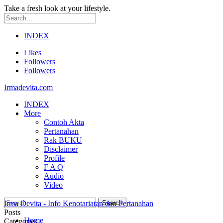
Take a fresh look at your lifestyle.
INDEX
Likes
Followers
Followers
Irmadevita.com
INDEX
More
Contoh Akta
Pertanahan
Rak BUKU
Disclaimer
Profile
F A Q
Audio
Video
Irma Devita - Info Kenotariatan dan Pertanahan
Posts
Home
Categories