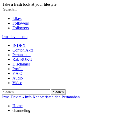
Take a fresh look at your lifestyle.
Likes
Followers
Followers
Irmadevita.com
INDEX
Contoh Akta
Pertanahan
Rak BUKU
Disclaimer
Profile
F A Q
Audio
Video
Irma Devita - Info Kenotariatan dan Pertanahan
Home
channeling