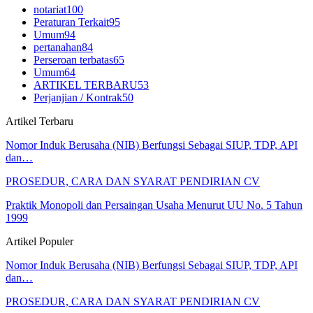
notariat
100
Peraturan Terkait
95
Umum
94
pertanahan
84
Perseroan terbatas
65
Umum
64
ARTIKEL TERBARU
53
Perjanjian / Kontrak
50
Artikel Terbaru
Nomor Induk Berusaha (NIB) Berfungsi Sebagai SIUP, TDP, API
dan…
PROSEDUR, CARA DAN SYARAT PENDIRIAN CV
Praktik Monopoli dan Persaingan Usaha Menurut UU No. 5 Tahun
1999
Artikel Populer
Nomor Induk Berusaha (NIB) Berfungsi Sebagai SIUP, TDP, API
dan…
PROSEDUR, CARA DAN SYARAT PENDIRIAN CV