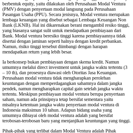
berbentuk equity, yaitu dilakukan oleh Perusahaan Modal Ventura
(PMV) dengan penyertaan modal langsung pada Perusahaan
Pasangan Usaha (PPU). Secara jenisnya, Modal ventura merupakan
lembaga keuangan yang disebut sebagai Lembaga Keuangan Non
Bank (LKNB). Hal ini dikarenakan berani mengambil resiko tinggi,
yang biasanya sangat sulit untuk mendapatkan pembiayaan dari
Bank. Modal ventura beresiko tinggi karena pembiayaannya tidak
disertai dengan jaminan seperti halnya dengan kredit perbankan.
Namun, risiko tinggi tersebut diimbangi dengan harapan
mendapatkan return yang lebih besar.
Ia berkonsep bukan pembiayaan dengan skema kredit. Namun
umumnya melalui direct investment untuk jangka waktu tertentu (3
– 10 th), dan prosesnya diawasi oleh Otoritas Jasa Keuangan.
Perusahaan modal ventura tidak mengharapkan perolehan
keuntungan dengan memperdagangkan sahamnya dalam jangka
pendek, namun mengharapkan capital gain setelah jangka waktu
tertentu. Meskipun pembiayaan modal ventura berupa penyertaan
saham, namun ada prinsipnya tetap bersifat sementara yaitu
misalnya ketentuan jangka waktu penyertaan modal ventura di
Indonesia maksimun 10 tahun. Adapun bidang usaha yang
umumnya dibiayai oleh modal ventura adalah yang bersifat
terobosan-terobosan baru yang menjanjikan keuntungan yang tinggi.
Pihak-pihak yang terlibat dalam Modal Ventura adalah Pihak