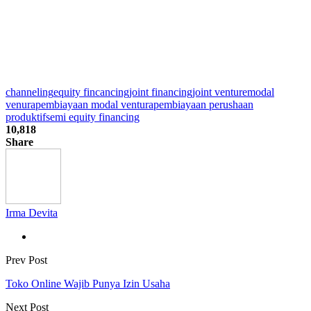
channeling
equity fincancing
joint financing
joint venture
modal
venura
pembiayaan modal ventura
pembiayaan perushaan
produktif
semi equity financing
10,818
Share
Irma Devita
Prev Post
Toko Online Wajib Punya Izin Usaha
Next Post