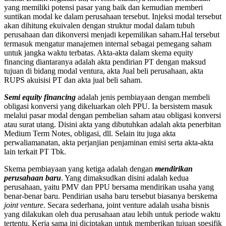
yang memiliki potensi pasar yang baik dan kemudian memberi
suntikan modal ke dalam perusahaan tersebut. Injeksi modal tersebut
akan dihitung ekuivalen dengan struktur modal dalam tubuh
perusahaan dan dikonversi menjadi kepemilikan saham.Hal tersebut
termasuk mengatur manajemen internal sebagai pemegang saham
untuk jangka waktu terbatas. Akta-akta dalam skema equity
financing diantaranya adalah akta pendirian PT dengan maksud
tujuan di bidang modal ventura, akta Jual beli perusahaan, akta
RUPS akuisisi PT dan akta jual beli saham.
Semi equity financing
adalah jenis pembiayaan dengan membeli
obligasi konversi yang dikeluarkan oleh PPU. Ia bersistem masuk
melalui pasar modal dengan pembelian saham atau obligasi konversi
atau surat utang. Disini akta yang dibutuhkan adalah akta penerbitan
Medium Term Notes, obligasi, dll. Selain itu juga akta
perwaliamanatan, akta perjanjian penjaminan emisi serta akta-akta
lain terkait PT Tbk.
Skema pembiayaan yang ketiga adalah dengan
mendirikan
perusahaan baru
. Yang dimaksudkan disini adalah kedua
perusahaan, yaitu PMV dan PPU bersama mendirikan usaha yang
benar-benar baru. Pendirian usaha baru tersebut biasanya berskema
joint venture
. Secara sederhana, joint venture adalah usaha bisnis
yang dilakukan oleh dua perusahaan atau lebih untuk periode waktu
tertentu. Kerja sama ini diciptakan untuk memberikan tujuan spesifik