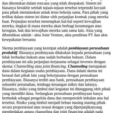
dan ditentukan dalam rencana yang telah disepakati. Sistem ini
biasanya berakhir setelah tujuan-tujuan tersebut terpenuhi kecuali
para pihak memutuskan untuk terus bekerja sama. Para pihak yang
terlibat dalam sistem ini diatur oleh perjanjian kontrak yang mereka
buat. Perjanjian tersebut menetapkan hal-hal seperti kewajiban
mereka, tingkat di mana mereka akan berbagi keuntungan atau
kerugian, hak dan kewajiban mereka satu sama lain. Akta yang
dibutuhkan adalah : akta Joint Venture, akta pendirian PT dan akta
kesepakatan bersama
Skema pembiayaan yang keempat adalah
pembiayaan perusahaan
produktif
. Biasanya pembiayaan dilakukan kepada perusahaan yang
tidak berbadan hukum atau sudah berbadan hukum. Dalam
pembiayaan ini ada perjanjian kerjasama sebagai investor dengan
skema:
Channelling atau joint financing
.
Channeling
merupakan
dana dalam kegiatan usaha pembiayaan. Dana dalam skema ini
berasal dari pihak lain yang bekerjasama dengan perusahaan
pembiayaan. Biasanya terdiri atas bank, perusahaan pembiayaan
sekunder perumahan, lembaga keuangan mikro dan lainnya.
Biasanya, risiko yang timbul dari kegiatan ini ditanggung oleh pihak
yang memiliki dana. Sedangkan perusahaan pembiayaan hanya
bertindak sebagai pengelola dana dan memperoleh imbalan atas hal
tersebut. Risiko yang timbul menjadi beban masing masing pihak
secara proporsional atau sesuai dengan yang diperjanjikanyang
membedakan antara channeling dan joint financing adalah pada