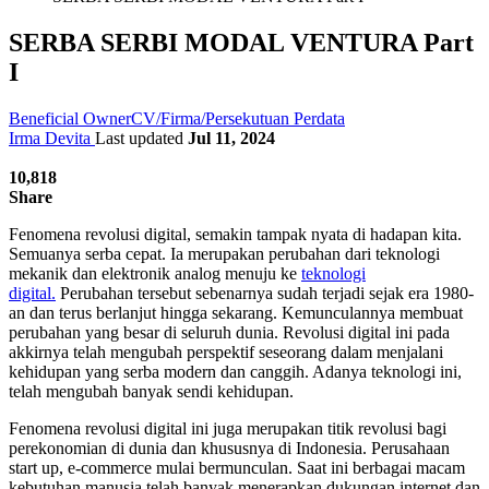
SERBA SERBI MODAL VENTURA Part
I
Beneficial Owner
CV/Firma/Persekutuan Perdata
Irma Devita
Last updated
Jul 11, 2024
10,818
Share
Fenomena revolusi digital, semakin tampak nyata di hadapan kita.
Semuanya serba cepat. Ia merupakan perubahan dari teknologi
mekanik dan elektronik analog menuju ke
teknologi
digital.
Perubahan tersebut sebenarnya sudah terjadi sejak era 1980-
an dan terus berlanjut hingga sekarang. Kemunculannya membuat
perubahan yang besar di seluruh dunia. Revolusi digital ini pada
akkirnya telah mengubah perspektif seseorang dalam menjalani
kehidupan yang serba modern dan canggih. Adanya teknologi ini,
telah mengubah banyak sendi kehidupan.
Fenomena revolusi digital ini juga merupakan titik revolusi bagi
perekonomian di dunia dan khususnya di Indonesia. Perusahaan
start up, e-commerce mulai bermunculan. Saat ini berbagai macam
kebutuhan manusia telah banyak menerapkan dukungan internet dan