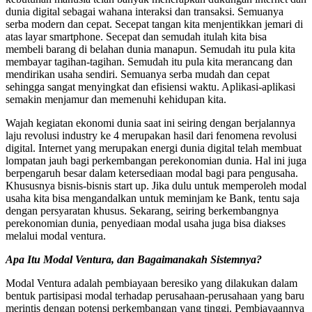
dunia digital sebagai wahana interaksi dan transaksi. Semuanya
serba modern dan cepat. Secepat tangan kita menjentikkan jemari di
atas layar smartphone. Secepat dan semudah itulah kita bisa
membeli barang di belahan dunia manapun. Semudah itu pula kita
membayar tagihan-tagihan. Semudah itu pula kita merancang dan
mendirikan usaha sendiri. Semuanya serba mudah dan cepat
sehingga sangat menyingkat dan efisiensi waktu. Aplikasi-aplikasi
semakin menjamur dan memenuhi kehidupan kita.
Wajah kegiatan ekonomi dunia saat ini seiring dengan berjalannya
laju revolusi industry ke 4 merupakan hasil dari fenomena revolusi
digital. Internet yang merupakan energi dunia digital telah membuat
lompatan jauh bagi perkembangan perekonomian dunia. Hal ini juga
berpengaruh besar dalam ketersediaan modal bagi para pengusaha.
Khususnya bisnis-bisnis start up. Jika dulu untuk memperoleh modal
usaha kita bisa mengandalkan untuk meminjam ke Bank, tentu saja
dengan persyaratan khusus. Sekarang, seiring berkembangnya
perekonomian dunia, penyediaan modal usaha juga bisa diakses
melalui modal ventura.
Apa Itu Modal Ventura, dan Bagaimanakah Sistemnya?
Modal Ventura adalah pembiayaan beresiko yang dilakukan dalam
bentuk partisipasi modal terhadap perusahaan-perusahaan yang baru
merintis dengan potensi perkembangan yang tinggi. Pembiayaannya