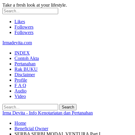
Take a fresh look at your lifestyle.
Likes
Followers
Followers
Irmadevita.com
INDEX
Contoh Akta
Pertanahan
Rak BUKU
Disclaimer
Profile
F A Q
Audio
Video
Irma Devita - Info Kenotariatan dan Pertanahan
Home
Beneficial Owner
SERBA SERBI MODAL VENTURA Part I