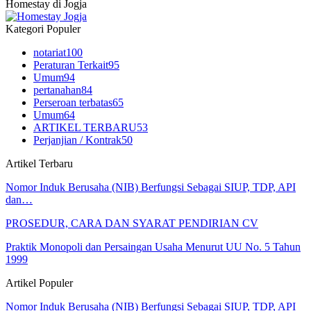
Homestay di Jogja
Kategori Populer
notariat
100
Peraturan Terkait
95
Umum
94
pertanahan
84
Perseroan terbatas
65
Umum
64
ARTIKEL TERBARU
53
Perjanjian / Kontrak
50
Artikel Terbaru
Nomor Induk Berusaha (NIB) Berfungsi Sebagai SIUP, TDP, API
dan…
PROSEDUR, CARA DAN SYARAT PENDIRIAN CV
Praktik Monopoli dan Persaingan Usaha Menurut UU No. 5 Tahun
1999
Artikel Populer
Nomor Induk Berusaha (NIB) Berfungsi Sebagai SIUP, TDP, API