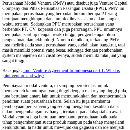
Perusahaan Modal Ventura (PMV) atau disebut juga Venture Capital
Company dan Pihak Perusahaan Pasangan Usaha (PPU). PMV ini
merupakan perusahaan yang berbadan hukum berupa PT yang
bertujuan menghimpun dana untuk diinvestasikan dalam jangka
waktu tertentu. Sedangkan PPU merupakan perusahaan yang
berbentuk PT, CV, koperasi dan juga perorangan. PPU umumnya
merupakan start up dengan resiko tinggi, pengembangan ilmu
pengetahuan dan tekhnologi. Namun demikian, terkadang PMV
juga melirik pada suatu perusahaan yang sudah akan bangkrut, tapi
masih memiliki potensi yang besar, sehingga dengan pembenahan
system manajemen dan cashflownya, sudah memiliki nilai jual yang
sangat tinggi.
Baca juga;
Joint Venture Agreement In Indonesia part 1: What is
joint venture and why?
Pembiayaan modal ventura, di samping berorientasi untuk
memperoleh keuntungan yang tinggi dengan risiko yang tinggi pula,
juga bertujuan antara lain untuk memungkinkan dan mempermudah
pendirian suatu perusahaan baru. Selain itu juga membantu
pembiayaan perusahaan yang sedang mengalami kesulitan dana
dalam pengem­bangan usahanya, terutama pada tahap-tahap awal.
Modal ventura juga bertujuan membantu perusahaan baik pada
tahap pengembangan suatu produk maupun pada tahap mengalami
kemunduran. Ia hadir untuk mewujudkan gagasan dan ide menjadi