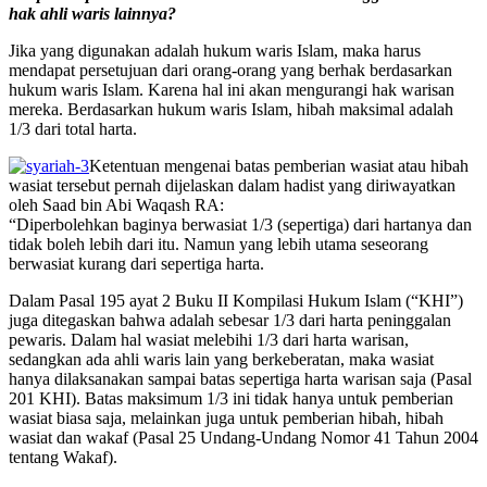
hak ahli waris lainnya?
Jika yang digunakan adalah hukum waris Islam, maka harus
mendapat persetujuan dari orang-orang yang berhak berdasarkan
hukum waris Islam. Karena hal ini akan mengurangi hak warisan
mereka. Berdasarkan hukum waris Islam, hibah maksimal adalah
1/3 dari total harta.
Ketentuan mengenai batas pemberian wasiat atau hibah
wasiat tersebut pernah dijelaskan dalam hadist yang diriwayatkan
oleh Saad bin Abi Waqash RA:
“Diperbolehkan baginya berwasiat 1/3 (sepertiga) dari hartanya dan
tidak boleh lebih dari itu. Namun yang lebih utama seseorang
berwasiat kurang dari sepertiga harta.
Dalam Pasal 195 ayat 2 Buku II Kompilasi Hukum Islam (“KHI”)
juga ditegaskan bahwa adalah sebesar 1/3 dari harta peninggalan
pewaris. Dalam hal wasiat melebihi 1/3 dari harta warisan,
sedangkan ada ahli waris lain yang berkeberatan, maka wasiat
hanya dilaksanakan sampai batas sepertiga harta warisan saja (Pasal
201 KHI). Batas maksimum 1/3 ini tidak hanya untuk pemberian
wasiat biasa saja, melainkan juga untuk pemberian hibah, hibah
wasiat dan wakaf (Pasal 25 Undang-Undang Nomor 41 Tahun 2004
tentang Wakaf).