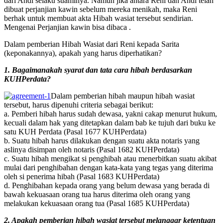
dari Andi selaku suaminya. Namun jika antara Reni dan Andi telah
dibuat perjanjian kawin sebelum mereka menikah, maka Reni
berhak untuk membuat akta Hibah wasiat tersebut sendirian.
Mengenai Perjanjian kawin bisa dibaca .
Dalam pemberian Hibah Wasiat dari Reni kepada Sarita
(keponakannya), apakah yang harus diperhatikan?
1. Bagaimanakah syarat dan tata cara hibah berdasarkan
KUHPerdata?
Dalam pemberian hibah maupun hibah wasiat
tersebut, harus dipenuhi criteria sebagai berikut:
a. Pemberi hibah harus sudah dewasa, yakni cakap menurut hukum,
kecuali dalam hak yang ditetapkan dalam bab ke tujuh dari buku ke
satu KUH Perdata (Pasal 1677 KUHPerdata)
b. Suatu hibah harus dilakukan dengan suatu akta notaris yang
aslinya disimpan oleh notaris (Pasal 1682 KUHPerdata)
c. Suatu hibah mengikat si penghibah atau menerbitkan suatu akibat
mulai dari penghibahan dengan kata-kata yang tegas yang diterima
oleh si penerima hibah (Pasal 1683 KUHPerdata)
d. Penghibahan kepada orang yang belum dewasa yang berada di
bawah kekuasaan orang tua harus diterima oleh orang yang
melakukan kekuasaan orang tua (Pasal 1685 KUHPerdata)
2. Apakah pemberian hibah wasiat tersebut melanggar ketentuan