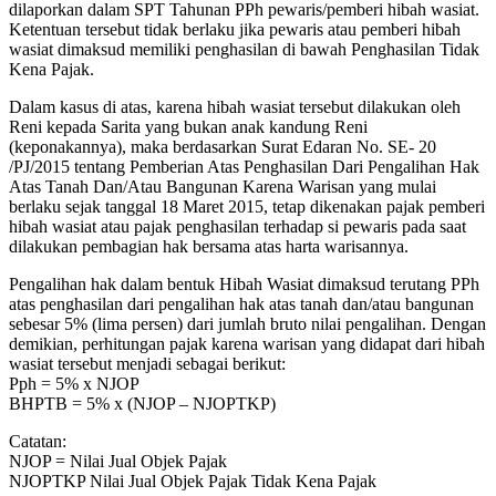
dilaporkan dalam SPT Tahunan PPh pewaris/pemberi hibah wasiat.
Ketentuan tersebut tidak berlaku jika pewaris atau pemberi hibah
wasiat dimaksud memiliki penghasilan di bawah Penghasilan Tidak
Kena Pajak.
Dalam kasus di atas, karena hibah wasiat tersebut dilakukan oleh
Reni kepada Sarita yang bukan anak kandung Reni
(keponakannya), maka berdasarkan Surat Edaran No. SE- 20
/PJ/2015 tentang Pemberian Atas Penghasilan Dari Pengalihan Hak
Atas Tanah Dan/Atau Bangunan Karena Warisan yang mulai
berlaku sejak tanggal 18 Maret 2015, tetap dikenakan pajak pemberi
hibah wasiat atau pajak penghasilan terhadap si pewaris pada saat
dilakukan pembagian hak bersama atas harta warisannya.
Pengalihan hak dalam bentuk Hibah Wasiat dimaksud terutang PPh
atas penghasilan dari pengalihan hak atas tanah dan/atau bangunan
sebesar 5% (lima persen) dari jumlah bruto nilai pengalihan. Dengan
demikian, perhitungan pajak karena warisan yang didapat dari hibah
wasiat tersebut menjadi sebagai berikut:
Pph = 5% x NJOP
BHPTB = 5% x (NJOP – NJOPTKP)
Catatan:
NJOP = Nilai Jual Objek Pajak
NJOPTKP Nilai Jual Objek Pajak Tidak Kena Pajak