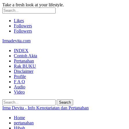
Take a fresh look at your lifestyle.
Likes
Followers
Followers
Irmadevita.com
INDEX
Contoh Akta
Pertanahan
Rak BUKU
Disclaimer
Profile
F A Q
Audio
Video
Irma Devita - Info Kenotariatan dan Pertanahan
Home
pertanahan
Hibah