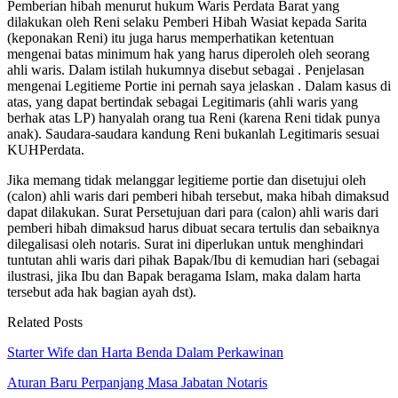
Pemberian hibah menurut hukum Waris Perdata Barat yang
dilakukan oleh Reni selaku Pemberi Hibah Wasiat kepada Sarita
(keponakan Reni) itu juga harus memperhatikan ketentuan
mengenai batas minimum hak yang harus diperoleh oleh seorang
ahli waris. Dalam istilah hukumnya disebut sebagai . Penjelasan
mengenai Legitieme Portie ini pernah saya jelaskan . Dalam kasus di
atas, yang dapat bertindak sebagai Legitimaris (ahli waris yang
berhak atas LP) hanyalah orang tua Reni (karena Reni tidak punya
anak). Saudara-saudara kandung Reni bukanlah Legitimaris sesuai
KUHPerdata.
Jika memang tidak melanggar legitieme portie dan disetujui oleh
(calon) ahli waris dari pemberi hibah tersebut, maka hibah dimaksud
dapat dilakukan. Surat Persetujuan dari para (calon) ahli waris dari
pemberi hibah dimaksud harus dibuat secara tertulis dan sebaiknya
dilegalisasi oleh notaris. Surat ini diperlukan untuk menghindari
tuntutan ahli waris dari pihak Bapak/Ibu di kemudian hari (sebagai
ilustrasi, jika Ibu dan Bapak beragama Islam, maka dalam harta
tersebut ada hak bagian ayah dst).
Related Posts
Starter Wife dan Harta Benda Dalam Perkawinan
Aturan Baru Perpanjang Masa Jabatan Notaris