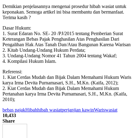
Demikian penjelasannya mengenai prosedur hibah wasiat untuk
keponakan. Semoga artikel ini bisa membantu dan bermanfaat.
Terima kasih ?
Dasar Hukum:
1. Surat Edaran No. SE- 20 /PJ/2015 tentang Pemberian Surat
Keterangan Bebas Pajak Penghasilan Atas Penghasilan Dari
Pengalihan Hak Atas Tanah Dan/Atau Bangunan Karena Warisan
2. Kitab Undang-Undang Hukum Perdata;
3. Undang-Undang Nomor 41 Tahun 2004 tentang Wakaf;
4. Kompilasi Hukum Islam.
Referensi:
1. Kiat Cerdas Mudah dan Bijak Dalam Memahami Hukum Waris
karya Irma Devita Purnamasari, S.H., M.Kn. (Kaifa, 2012);
2. Kiat Cerdas Mudah dan Bijak Dalam Memahami Hukum
Pertanahan karya Irma Devita Purnamasari, S.H., M.Kn. (Kaifa,
2010);
bebas pajak
Hibah
hibah wasiat
perjanjian kawin
Waris
wasiat
10,433
Share