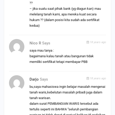
??
– jika suatu saat pihak bank (yg diagun kan) mau
melelang tanah kami, apa mereka kuat secara
hukum ?? (dalam posisi kita sudah ada sertifikat
kedua)
18 years ago
Nico R
Says
saya mau tanya :
bagaimana kalau tanah atau bangunan tidak
memiliki sertifikat tetapi membayar PBB
18 years ago
Darjo
Says
bu,saya mahasiswa ingin belajar masalah mengenai
tanah waris,kebelutan masalah pribadi juga dalam
tanah warisan.
dalam surat PEMBANGIAN WARIS tersebut ada
tertulis seperti ini BAHWA “seluruh pembangian
warisan ini tidak dapat di perjual belikan/di gadaikan