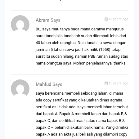
18 years ago
Abram
Says
Bu, saya mau tanya bagaimana caranya mengurus
surat tanah bila tanah tsb sudah ditempati lebih dari
40 tahun oleh orangtua. Dulu tanah itu sewa dengan
jaminan 5 tahun sewa jadi hak milik (1958) tetapi
surat itu sudah hilang. namun PBB rumah sudag atas
nama orangtua saya. Mohon penjelasannya, thanks
18 years ago
Mahfud
Says
saya berencana membeli sebidang lahan, di mana
ada copy sertifikat yang dikeluarkan dinas agraria.
sertifikat asli tidak ada. saya membeli lahan tersebut
dari bapak A. Bapak A membeli tanah dari bapak B &
bapak C, dan sertifikat masih atas nama bapak B &
bapak C – belum dilakukan balik nama. Yang dimiliki
bapak A adalah akta jual beli asli yang dilampiri copy