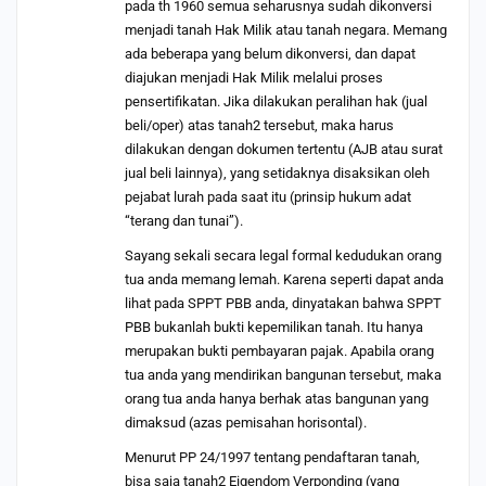
pada th 1960 semua seharusnya sudah dikonversi
menjadi tanah Hak Milik atau tanah negara. Memang
ada beberapa yang belum dikonversi, dan dapat
diajukan menjadi Hak Milik melalui proses
pensertifikatan. Jika dilakukan peralihan hak (jual
beli/oper) atas tanah2 tersebut, maka harus
dilakukan dengan dokumen tertentu (AJB atau surat
jual beli lainnya), yang setidaknya disaksikan oleh
pejabat lurah pada saat itu (prinsip hukum adat
“terang dan tunai”).
Sayang sekali secara legal formal kedudukan orang
tua anda memang lemah. Karena seperti dapat anda
lihat pada SPPT PBB anda, dinyatakan bahwa SPPT
PBB bukanlah bukti kepemilikan tanah. Itu hanya
merupakan bukti pembayaran pajak. Apabila orang
tua anda yang mendirikan bangunan tersebut, maka
orang tua anda hanya berhak atas bangunan yang
dimaksud (azas pemisahan horisontal).
Menurut PP 24/1997 tentang pendaftaran tanah,
bisa saja tanah2 Eigendom Verponding (yang