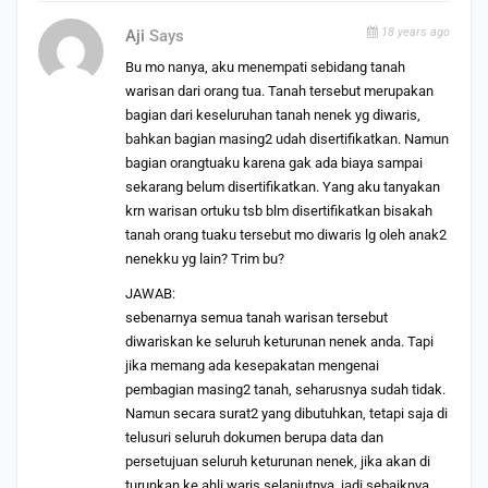
18 years ago
Aji
Says
Bu mo nanya, aku menempati sebidang tanah
warisan dari orang tua. Tanah tersebut merupakan
bagian dari keseluruhan tanah nenek yg diwaris,
bahkan bagian masing2 udah disertifikatkan. Namun
bagian orangtuaku karena gak ada biaya sampai
sekarang belum disertifikatkan. Yang aku tanyakan
krn warisan ortuku tsb blm disertifikatkan bisakah
tanah orang tuaku tersebut mo diwaris lg oleh anak2
nenekku yg lain? Trim bu?
JAWAB:
sebenarnya semua tanah warisan tersebut
diwariskan ke seluruh keturunan nenek anda. Tapi
jika memang ada kesepakatan mengenai
pembagian masing2 tanah, seharusnya sudah tidak.
Namun secara surat2 yang dibutuhkan, tetapi saja di
telusuri seluruh dokumen berupa data dan
persetujuan seluruh keturunan nenek, jika akan di
turunkan ke ahli waris selanjutnya. jadi sebaiknya