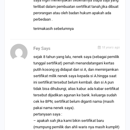
saya ingin menenyakan sebenarnya siapa saja yang
terlibat dalam pembuatan sertifikat tanah,jika dibuat
perorangan atau oleh badan hukum apakah ada
perbedaan .
terimakasih sebelumnya
18 years ago
Fey
Says
sejak 8 tahun yang lalu, nenek saya (sebagai pemilik
tunggal sertifikat) pernah menandatangani kertas
putih kosong yg didapat dari si A, dan meminjamkan
sertifikat milik nenek saya kepada si A.hingga saat
ini sertifikat tersebut belum kembali. dan si A pun
tidak bisa dihubungi, alias kabur. ada kabar sertifikat
tersebut dijadikan agunan ke bank. keluarga sudah
cek ke BPN, sertifikat belum diganti nama (masih
pakai nama nenek saya).
pertanyaan saya :
– apakah sah jika kami bikin sertifikat baru
(mumpung pemilik dan ahli waris nya masih kumplit)