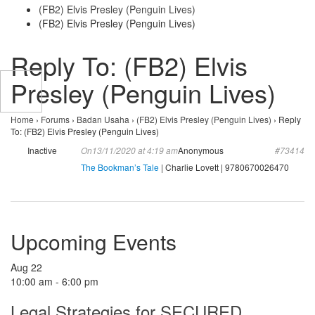
(FB2) Elvis Presley (Penguin Lives)
(FB2) Elvis Presley (Penguin Lives)
Reply To: (FB2) Elvis
Presley (Penguin Lives)
Home
›
Forums
›
Badan Usaha
›
(FB2) Elvis Presley (Penguin Lives)
›
Reply
To: (FB2) Elvis Presley (Penguin Lives)
Inactive
On13/11/2020 at 4:19 am
Anonymous
#73414
The Bookman’s Tale
| Charlie Lovett | 9780670026470
Upcoming Events
Aug
22
10:00 am
-
6:00 pm
Legal Strategies for SECURED