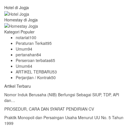
Hotel di Jogja
Homestay di Jogja
Kategori Populer
notariat
100
Peraturan Terkait
95
Umum
94
pertanahan
84
Perseroan terbatas
65
Umum
64
ARTIKEL TERBARU
53
Perjanjian / Kontrak
50
Artikel Terbaru
Nomor Induk Berusaha (NIB) Berfungsi Sebagai SIUP, TDP, API
dan…
PROSEDUR, CARA DAN SYARAT PENDIRIAN CV
Praktik Monopoli dan Persaingan Usaha Menurut UU No. 5 Tahun
1999