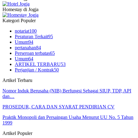
Homestay di Jogja
Kategori Populer
notariat
100
Peraturan Terkait
95
Umum
94
pertanahan
84
Perseroan terbatas
65
Umum
64
ARTIKEL TERBARU
53
Perjanjian / Kontrak
50
Artikel Terbaru
Nomor Induk Berusaha (NIB) Berfungsi Sebagai SIUP, TDP, API
dan…
PROSEDUR, CARA DAN SYARAT PENDIRIAN CV
Praktik Monopoli dan Persaingan Usaha Menurut UU No. 5 Tahun
1999
Artikel Populer