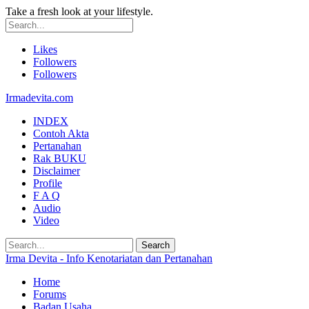
Take a fresh look at your lifestyle.
Likes
Followers
Followers
Irmadevita.com
INDEX
Contoh Akta
Pertanahan
Rak BUKU
Disclaimer
Profile
F A Q
Audio
Video
Irma Devita - Info Kenotariatan dan Pertanahan
Home
Forums
Badan Usaha