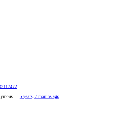
802117472
nymous
—
5 years, 7 months ago