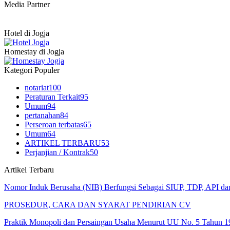
Media Partner
Hotel di Jogja
Homestay di Jogja
Kategori Populer
notariat
100
Peraturan Terkait
95
Umum
94
pertanahan
84
Perseroan terbatas
65
Umum
64
ARTIKEL TERBARU
53
Perjanjian / Kontrak
50
Artikel Terbaru
Nomor Induk Berusaha (NIB) Berfungsi Sebagai SIUP, TDP, API d
PROSEDUR, CARA DAN SYARAT PENDIRIAN CV
Praktik Monopoli dan Persaingan Usaha Menurut UU No. 5 Tahun 1