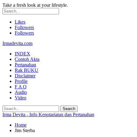
Take a fresh look at your lifestyle.
Likes
Followers
Followers
Irmadevita.com
INDEX
Contoh Akta
Pertanahan
Rak BUKU
Disclaimer
Profile
F A Q
Audio
Video
Irma Devita - Info Kenotariatan dan Pertanahan
Home
Jim Sterba