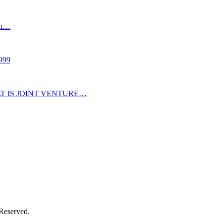
an…
999
AT IS JOINT VENTURE…
 Reserved.